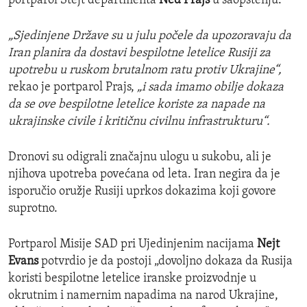
portparol Stejt departmenta
Ned Prajs
u saopštenju.
„Sjedinjene Države su u julu počele da upozoravaju da
Iran planira da dostavi bespilotne letelice Rusiji za
upotrebu u ruskom brutalnom ratu protiv Ukrajine“,
rekao je portparol Prajs,
„i sada imamo obilje dokaza
da se ove bespilotne letelice koriste za napade na
ukrajinske civile i kritičnu civilnu infrastrukturu“.
Dronovi su odigrali značajnu ulogu u sukobu, ali je
njihova upotreba povećana od leta. Iran negira da je
isporučio oružje Rusiji uprkos dokazima koji govore
suprotno.
Portparol Misije SAD pri Ujedinjenim nacijama
Nejt
Evans
potvrdio je da postoji „dovoljno dokaza da Rusija
koristi bespilotne letelice iranske proizvodnje u
okrutnim i namernim napadima na narod Ukrajine,