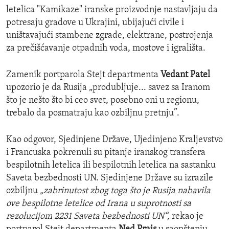
letelica "Kamikaze" iranske proizvodnje nastavljaju da
potresaju gradove u Ukrajini, ubijajući civile i
uništavajući stambene zgrade, elektrane, postrojenja
za prečišćavanje otpadnih voda, mostove i igrališta.
Zamenik portparola Stejt departmenta
Vedant Patel
upozorio je da Rusija „produbljuje... savez sa Iranom
što je nešto što bi ceo svet, posebno oni u regionu,
trebalo da posmatraju kao ozbiljnu pretnju”.
Kao odgovor, Sjedinjene Države, Ujedinjeno Kraljevstvo
i Francuska pokrenuli su pitanje iranskog transfera
bespilotnih letelica ili bespilotnih letelica na sastanku
Saveta bezbednosti UN. Sjedinjene Države su izrazile
ozbiljnu
„zabrinutost zbog toga što je Rusija nabavila
ove bespilotne letelice od Irana u suprotnosti sa
rezolucijom 2231 Saveta bezbednosti UN“,
rekao je