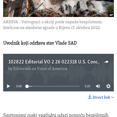
ENVIRONMENT AND HEALTH
IDEALS AND INSTITUTIONS
ARHIVA - Vatrogsaci u akciji posle napada bespilotnom
letelicom na stanbene zgrade u Kijevu 17. oktobra 2022.
Uvodnik koji održava stav Vlade SAD
102822 Editorial VO 2 26 022318 U.S. Concerned Over Iranian Tranfer of UAVs to Russia.mp3
by
Editorials on Voice of America
No media source currently available
0:00
3:20
Direct link
Smrtonosni ruski vazdušni udari pomoću bespilotnih