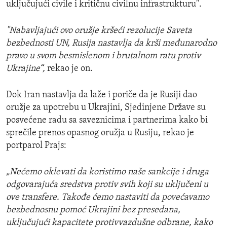
uključujući civile i kritičnu civilnu infrastrukturu".
"Nabavljajući ovo oružje kršeći rezolucije Saveta
bezbednosti UN, Rusija nastavlja da krši međunarodno
pravo u svom besmislenom i brutalnom ratu protiv
Ukrajine“,
rekao je on.
Dok Iran nastavlja da laže i poriče da je Rusiji dao
oružje za upotrebu u Ukrajini, Sjedinjene Države su
posvećene radu sa saveznicima i partnerima kako bi
sprečile prenos opasnog oružja u Rusiju, rekao je
portparol Prajs:
„Nećemo oklevati da koristimo naše sankcije i druga
odgovarajuća sredstva protiv svih koji su uključeni u
ove transfere. Takođe ćemo nastaviti da povećavamo
bezbednosnu pomoć Ukrajini bez presedana,
uključujući kapacitete protivvazdušne odbrane, kako