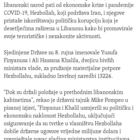
libanonski narod pati od ekonomske krize i pandemije
COVID-19, Hezbollah, koji podržava Iran, i njegove
pristaše iskorištavaju političku korupciju koja je
desetljećima raširena u Libanonu kako bi promovirale
svoje terorističke i nezakonite aktivnosti.
Sjedinjene Države su 8. rujna imenovale Yusufa
Finyanusa i Ali Hassana Khalila, dvojicu bivših
ministara vlade, za pružanje materijalne potpore
Hezbollahu, sukladno Izvršnoj naredbi 13224.
"Dok su držali položaje u prethodnim libanonskim
kabinetima", rekao je državni tajnik Mike Pompeo u
pisanoj izjavi, "Finyanus i Khalil usmjerili su političku i
ekonomsku naklonost Hezbollahu, uključujući
osiguravanje da su tvrtke u vlasništvu Hezbollaha
dobile državne ugovore vrijedne milijune dolara i
premještale novac vladina ministarstva institucijama