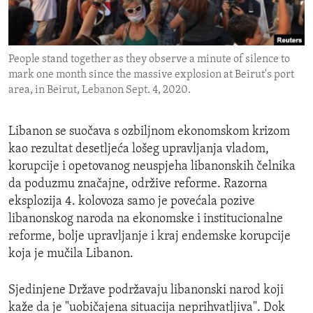
ENVIRONMENT AND HEALTH
IDEALS AND INSTITUTIONS
People stand together as they observe a minute of silence to
mark one month since the massive explosion at Beirut's port
area, in Beirut, Lebanon Sept. 4, 2020.
Libanon se suočava s ozbiljnom ekonomskom krizom
kao rezultat desetljeća lošeg upravljanja vladom,
korupcije i opetovanog neuspjeha libanonskih čelnika
da poduzmu značajne, održive reforme. Razorna
eksplozija 4. kolovoza samo je povećala pozive
libanonskog naroda na ekonomske i institucionalne
reforme, bolje upravljanje i kraj endemske korupcije
koja je mučila Libanon.
Sjedinjene Države podržavaju libanonski narod koji
kaže da je "uobičajena situacija neprihvatljiva". Dok