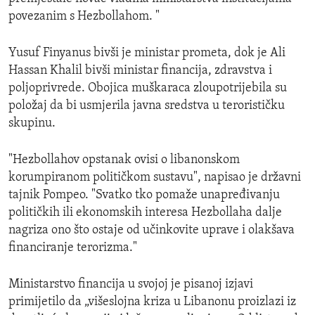
povezanim s Hezbollahom. "
Yusuf Finyanus bivši je ministar prometa, dok je Ali
Hassan Khalil bivši ministar financija, zdravstva i
poljoprivrede. Obojica muškaraca zloupotrijebila su
položaj da bi usmjerila javna sredstva u terorističku
skupinu.
"Hezbollahov opstanak ovisi o libanonskom
korumpiranom političkom sustavu", napisao je državni
tajnik Pompeo. "Svatko tko pomaže unapređivanju
političkih ili ekonomskih interesa Hezbollaha dalje
nagriza ono što ostaje od učinkovite uprave i olakšava
financiranje terorizma."
Ministarstvo financija u svojoj je pisanoj izjavi
primijetilo da „višeslojna kriza u Libanonu proizlazi iz