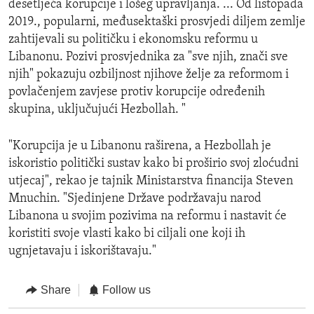
desetljeća korupcije i lošeg upravljanja. ... Od listopada
2019., popularni, međusektaški prosvjedi diljem zemlje
zahtijevali su političku i ekonomsku reformu u
Libanonu. Pozivi prosvjednika za "sve njih, znači sve
njih" pokazuju ozbiljnost njihove želje za reformom i
povlačenjem zavjese protiv korupcije određenih
skupina, uključujući Hezbollah. "
"Korupcija je u Libanonu raširena, a Hezbollah je
iskoristio politički sustav kako bi proširio svoj zloćudni
utjecaj", rekao je tajnik Ministarstva financija Steven
Mnuchin. "Sjedinjene Države podržavaju narod
Libanona u svojim pozivima na reformu i nastavit će
koristiti svoje vlasti kako bi ciljali one koji ih
ugnjetavaju i iskorištavaju."
Share
Follow us