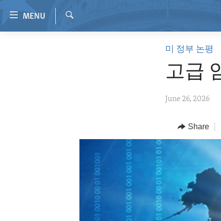
Accessibility
MENU
links
Search
Skip
HOME
미 정부 논평
to
VIDEO
main
고급 
content
RADIO
Skip
REGIONS
June 26, 2026
to
main
TOPICS
AFRICA
Navigation
Share
ARCHIVE
AMERICAS
HUMAN RIGHTS
Skip
to
ABOUT US
ASIA
SECURITY AND DEFENSE
Search
EUROPE
AID AND DEVELOPMENT
MIDDLE EAST
DEMOCRACY AND GOVERNANCE
ECONOMY AND TRADE