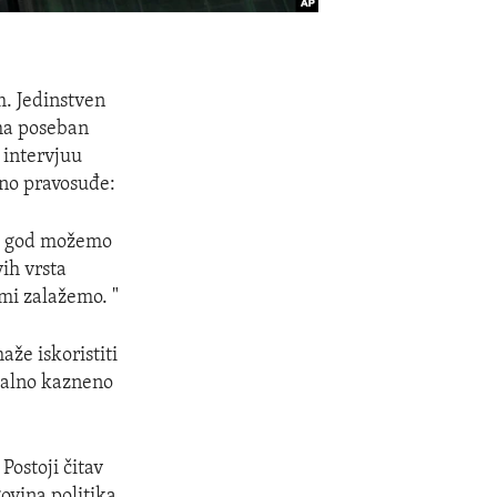
. Jedinstven
ma poseban
 intervjuu
eno pravosuđe:
to god možemo
ih vrsta
 mi zalažemo. "
že iskoristiti
balno kazneno
Postoji čitav
ovina politika,