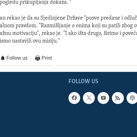
ogledu prikupljanja dokaza. "
an rekao je da su Sjedinjene Države "posve predane i odluč
balnom pravdom. "Razmišljanje o onima koji su patili zbog 
ažnu motivaciju", rekao je. "I ako išta drugo, širimo i pove
ismo nastavili ovu misiju."
Follow us
Print
FOLLOW US