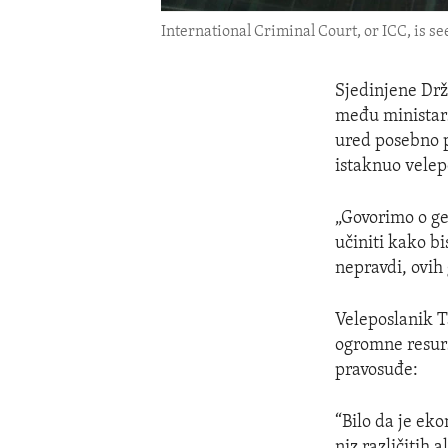
International Criminal Court, or ICC, is s
Sjedinjene Dr
među ministars
ured posebno p
istaknuo velep
„Govorimo o ge
učiniti kako b
nepravdi, ovih 
Veleposlanik T
ogromne resurs
pravosuđe:
“Bilo da je eko
niz različitih 