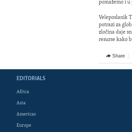
pomažemo i u p
Veleposlanik T
potrazi za glo
zločina daje sn
resurse kako b
Share
EDITORIALS
Africa
Asia
Americas
Europe
FOLLOW US