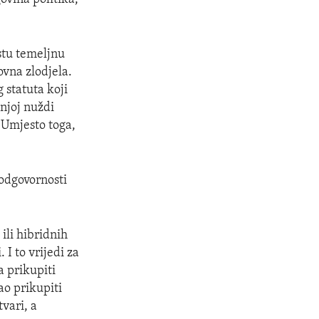
stu temeljnu
vna zlodjela.
 statuta koji
jnjoj nuždi
 Umjesto toga,
 odgovornosti
ili hibridnih
I to vrijedi za
a prikupiti
ao prikupiti
vari, a