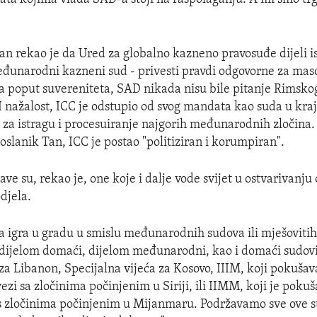
an rekao je da Ured za globalno kazneno pravosuđe dijeli i
eđunarodni kazneni sud - privesti pravdi odgovorne za maso
ja poput suvereniteta, SAD nikada nisu bile pitanje Rimskog
 I nažalost, ICC je odstupio od svog mandata kao suda u kra
 za istragu i procesuiranje najgorih međunarodnih zločina.
poslanik Tan, ICC je postao "politiziran i korumpiran".
ve su, rekao je, one koje i dalje vode svijet u ostvarivanju
djela.
na igra u gradu u smislu međunarodnih sudova ili mješovitih 
 dijelom domaći, dijelom međunarodni, kao i domaći sudovi. 
za Libanon, Specijalna vijeća za Kosovo, IIIM, koji pokušav
ezi sa zločinima počinjenim u Siriji, ili IIMM, koji je pokuš
s zločinima počinjenim u Mijanmaru. Podržavamo sve ove st