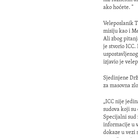
ako hoćete. "
Veleposlanik T
misiju kao i M
Ali zbog pitan
je stvorio ICC.
uspostavljenog
izjavio je vele
Sjedinjene Drža
za masovna zlo
„ICC nije jedi
sudova koji su
Specijalni sud 
informacije u v
dokaze u vezi 