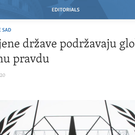
E SAD
jene države podržavaju gl
nu pravdu
020