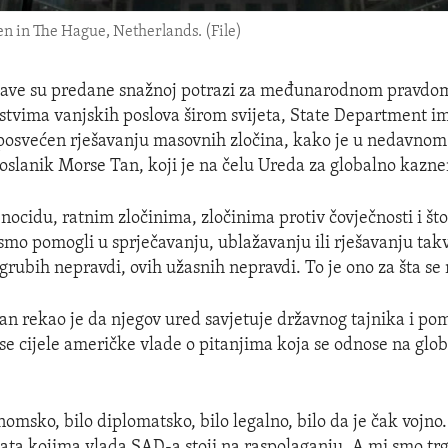
een in The Hague, Netherlands. (File)
žave su predane snažnoj potrazi za međunarodnom pravdom
tvima vanjskih poslova širom svijeta, State Department i
osvećen rješavanju masovnih zločina, kako je u nedavnom
oslanik Morse Tan, koji je na čelu Ureda za globalno kazn
nocidu, ratnim zločinima, zločinima protiv čovječnosti i š
ismo pomogli u sprječavanju, ublažavanju ili rješavanju takv
grubih nepravdi, ovih užasnih nepravdi. To je ono za šta se
an rekao je da njegov ured savjetuje državnog tajnika i poma
e cijele američke vlade o pitanjima koja se odnose na glo
nomsko, bilo diplomatsko, bilo legalno, bilo da je čak vojno. 
alata kojima vlada SAD-a stoji na raspolaganju. A mi smo trg