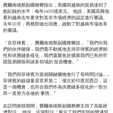
費爾南德斯副國務卿指出，美國與越南的貿易達到了
創紀錄的水平：每年1400億美元。 他說，美國高興地
看到越南去年要求對其非市場經濟的認定進行審議。
去年10月，商務部做出回應，啟動了對越南市場改革
的審議。
「在菲律賓，」費爾南德斯副國務卿說，「我們向我
們的伙伴確保，我們毫不動搖地支持菲律賓的經濟韌
性和供應鏈多樣化，我們還聚焦於擴展我們已有的牢
固貿易關係和諸多領域的 投資機會。”
「我們與菲律賓方面就關鍵礦物進行了長時間討論……
菲律賓的鎳儲量居世界第二，僅次於印度尼西亞，這
是一個機會，也符合我們作為供應鏈多樣化的一部分
而一直努力在做的 事情。”
在訪問南韓期間，費爾南德斯副國務卿主持了高級經
濟對話。 他說，這場對話「展示了我們牢固的雙邊貿