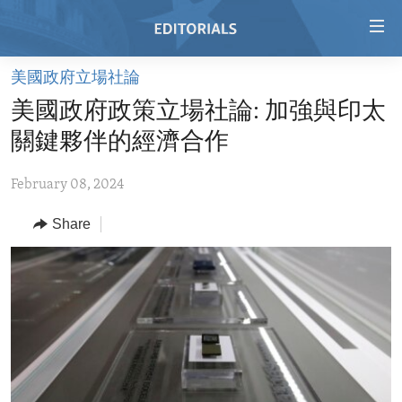
Accessibility
links
Skip
美國政府立場社論
to
HOME
美國政府政策立場社論: 加強與印太
main
VIDEO
content
關鍵夥伴的經濟合作
RADIO
Skip
to
February 08, 2024
REGIONS
main
Share
TOPICS
AFRICA
Navigation
Skip
ARCHIVE
AMERICAS
HUMAN RIGHTS
to
ABOUT US
ASIA
SECURITY AND DEFENSE
Search
EUROPE
AID AND DEVELOPMENT
FOLLOW US
MIDDLE EAST
DEMOCRACY AND GOVERNANCE
ECONOMY AND TRADE