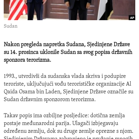
ENVIRONMENT AND HEALTH
IDEALS AND INSTITUTIONS
Sudan
Nakon pregleda napretka Sudana, Sjedinjene Države
su 14. prosinca uklonile Sudan sa svog popisa državnih
sponzora terorizma.
1993., utvrdivši da sudanska vlada skriva i podupire
teroriste, uključujući vođu terorističke organizacije Al
Qaida Osama bin Laden, Sjedinjene Države označile su
Sudan državnim sponzorom terorizma.
Takav popis ima ozbiljne posljedice: dotična zemlja
postaje međunarodni parija. Ulagači izbjegavaju
određenu zemlju, dok su druge zemlje oprezne s njom.