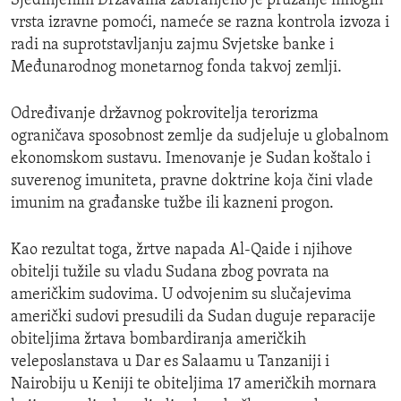
Sjedinjenim Državama zabranjeno je pružanje mnogih
vrsta izravne pomoći, nameće se razna kontrola izvoza i
radi na suprotstavljanju zajmu Svjetske banke i
Međunarodnog monetarnog fonda takvoj zemlji.
Određivanje državnog pokrovitelja terorizma
ograničava sposobnost zemlje da sudjeluje u globalnom
ekonomskom sustavu. Imenovanje je Sudan koštalo i
suverenog imuniteta, pravne doktrine koja čini vlade
imunim na građanske tužbe ili kazneni progon.
Kao rezultat toga, žrtve napada Al-Qaide i njihove
obitelji tužile su vladu Sudana zbog povrata na
američkim sudovima. U odvojenim su slučajevima
američki sudovi presudili da Sudan duguje reparacije
obiteljima žrtava bombardiranja američkih
veleposlanstava u Dar es Salaamu u Tanzaniji i
Nairobiju u Keniji te obiteljima 17 američkih mornara