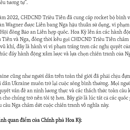
ều tương tự”.
ăm 2022, CHDCND Triều Tiên đã cung cấp rocket bộ binh và
àn Wagner được Liên bang Nga hậu thuẫn sử dụng, vi phạm 
 Hội đồng Bảo an Liên hợp quốc. Hoa Kỳ lên án các hành độ
Tiên và Nga, đồng thời kêu gọi CHDCND Triều Tiên chấm 
vũ khí, đây là hành vi vi phạm trắng trợn các nghị quyết củ
 thúc đẩy hành động xâm lược và lựa chọn chiến tranh của N
ine cũng như người dân trên toàn thế giới đã phải chịu đựn
 dân Ukraine muốn trở lại cuộc sống bình thường. Mọi ngư
quyết vấn đề an ninh lương thực và các thách thức toàn cầu 
cho chúng trở nên tồi tệ hơn. Bây giờ là lúc tất cả các quốc 
u cầu Nga chấm dứt cuộc chiến tranh vô nghĩa này.
ánh quan điểm của Chính phủ Hoa Kỳ.