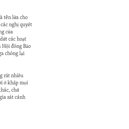
 tên lửa cho
các nghị quyết
ng của
dứt các hoạt
a Hội đồng Bảo
ga chống lại
g rất nhiều
ời ở khắp mọi
khác, chứ
gia sát cánh