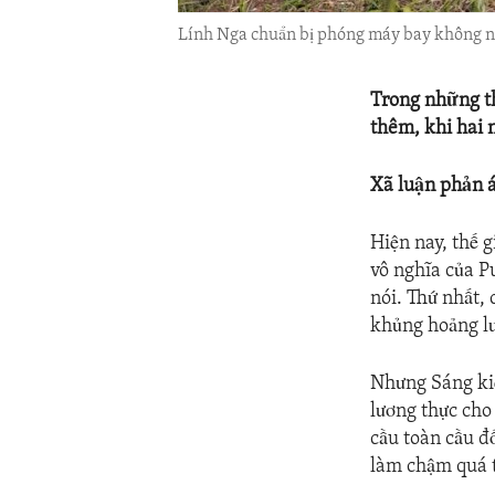
Lính Nga chuẩn bị phóng máy bay không ngư
Trong những th
thêm, khi hai 
Xã luận phản 
Hiện nay, thế g
vô nghĩa của P
nói. Thứ nhất,
khủng hoảng lư
Nhưng Sáng kiế
lương thực cho
cầu toàn cầu đ
làm chậm quá t