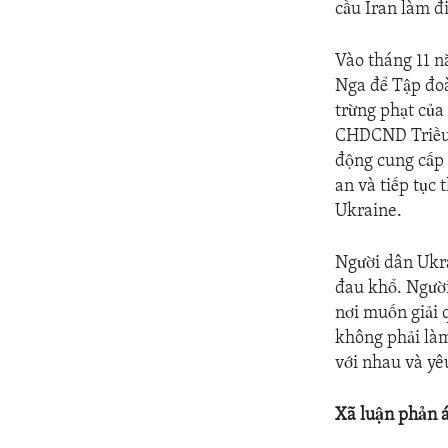
cầu Iran làm đi
Vào tháng 11 n
Nga để Tập đo
trừng phạt của
CHDCND Triều 
động cung cấp 
an và tiếp tục
Ukraine.
Người dân Ukra
đau khổ. Người
nơi muốn giải 
không phải làm 
với nhau và yê
Xã luận phản 