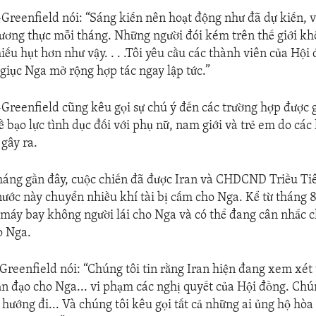
Greenfield nói: “Sáng kiến nên hoạt động như đã dự kiến, 
lương thực mỗi tháng. Những người đói kém trên thế giới kh
iếu hụt hơn như vậy. . . .Tôi yêu cầu các thành viên của Hội
 giục Nga mở rộng hợp tác ngay lập tức.”
Greenfield cũng kêu gọi sự chú ý đến các trường hợp được 
 bạo lực tình dục đối với phụ nữ, nam giới và trẻ em do các 
gây ra.
áng gần đây, cuộc chiến đã được Iran và CHDCND Triều Tiê
nước này chuyển nhiều khí tài bị cấm cho Nga. Kể từ tháng 8
máy bay không người lái cho Nga và có thể đang cân nhắc c
o Nga.
Greenfield nói: “Chúng tôi tin rằng Iran hiện đang xem xét
ạn đạo cho Nga... vi phạm các nghị quyết của Hội đồng. Chú
 hướng đi... Và chúng tôi kêu gọi tất cả những ai ủng hộ hòa