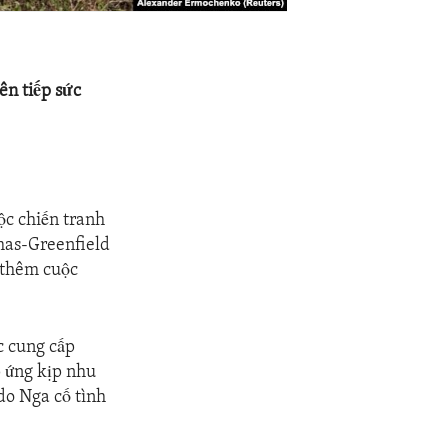
ên tiếp sức
uộc chiến tranh
mas-Greenfield
 thêm cuộc
c cung cấp
p ứng kịp nhu
do Nga cố tình