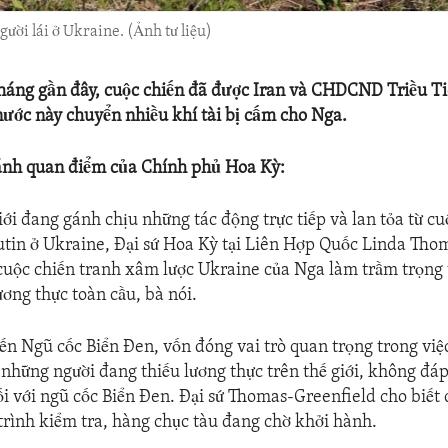
ời lái ở Ukraine. (Ảnh tư liệu)
áng gần đây, cuộc chiến đã được Iran và CHDCND Triều Ti
nước này chuyển nhiều khí tài bị cấm cho Nga.
ánh quan điểm của Chính phủ Hoa Kỳ:
iới đang gánh chịu những tác động trực tiếp và lan tỏa từ c
utin ở Ukraine, Đại sứ Hoa Kỳ tại Liên Hợp Quốc Linda Tho
 cuộc chiến tranh xâm lược Ukraine của Nga làm trầm trọng
ơng thực toàn cầu, bà nói.
n Ngũ cốc Biển Đen, vốn đóng vai trò quan trọng trong việ
 những người đang thiếu lương thực trên thế giới, không đá
ối với ngũ cốc Biển Đen. Đại sứ Thomas-Greenfield cho biết 
rình kiểm tra, hàng chục tàu đang chờ khởi hành.