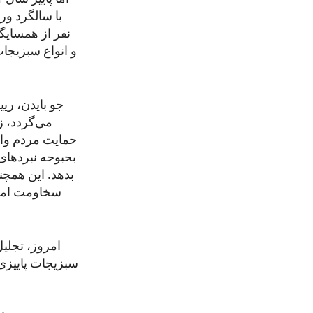
نفر از همسای
و انواع سبزیجا
جو بایدن، ریی
می‌گردد، ز
حمایت مردم وامپ
بحبوحه نبردهای
بدهد. این همچن
سخاومت امریک
امروز، تجلیل
سبزیجات پاییزی