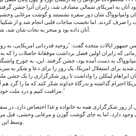
گان وامپانوواگ شان دور سفره نشستند و گوشت مرغابی وحش
ت را صرف کردند. اما نخست مناجات قلبی انجام شد و از شکیبای
آنان داده بود و منجر به نجات شان شد، شکرگزاری کردند.
س جمهور ایالات متحده گفت: "روحیه قدردانی امریکایی‌، به روزه
مانی که زایران اولین فصل برداشت موفقانۀ حاصلات را که ب
انوواگ به دست آمده بود، جشن گرفتند. این، به جورج واشنگتن ا
 شدید برای استقلال امریکا، یک روز را برای دعا و شکر به س
ان ابراهام لینکلن را واداشت تا روز شکرگزاری را یک جشن ملی ا
ا احترام گذاشته و بدرگاۀ خداوند شکر کنند که ما را گرد هم آور
مراقبت کنیم و درد ملت خود را التیام بخشیم."
 از روز شکرگزاری همه به خانواده و غذا اختصاص دارد. در سف
 وجود دارد، اما به جای گوشت گوزن و مرغابی وحشی، فیل مرغ
وسط این سفره قرار دارد.