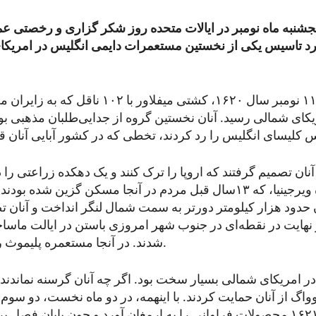
جشنبه ماه نومبر در ایالات متحده روز شکر گزاری و رخصتی ع
رد تاسیس یکی از نخستین مستعمرات دایمی انگلیس در امریکا
به تاریخ ۱۱ نومبر سال ۱۶۲۰، کشتی میفلاور با ۲
ای شمالی رسید. آنان نخستین گروه از جدایی‌طلبان مذهبی بود
 آنان تصمیم گرفتند که اروپا را ترک کنند و یک دهکده زراعتی ر
مستعمره ویرجینیا، که ۱۳سال قبل مردم در آنجا مسکن گزین شده بودن
حدود هزار کیلومتر دورتر به سمت شمال لنگر انداخت و آنان ت
در نهایت در نقطه‌ای در جنوب شهر امروزی باستن در ایالت ما
شدند. در آنجا مستعمره پلیموث را تاسیس کردند.
در امریکای شمالی بسیار سخت بود. اگر چه آنان گرسنه نماندن
واگ از آنان حمایت کردند. با اینهمه، در دو ماه نخست، دو سوم آ
اما پاییز سال ۱۶۲۱ محصولات فراوانی را به ارمغان آورد و چون پایان 