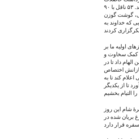
با سالگرد ورود آنان به امریکای شمالی مصادف شد، زایران آنرا جشن گرفتند. ۵۳ ناقل با ۹۰
ی، گوشت گوزن
ی که خداوند به
ای اولیه ما بر
ه کمک سخاوت و
لهام داد تا در
ربازانش اختصاص
علام کند تا به
د تا از یکدیگر
رۀ شام این روز
 بریان شده در