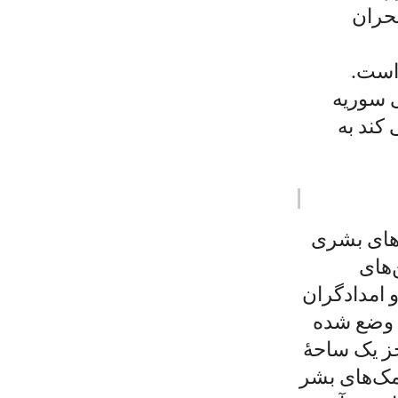
کمک‌های اولیه زمستانی نیاز دارند...کووید۱۹، بحران
 است.
 سوریه
کند به
‌های بشری
‌های
 و امدادگران
ی وضع شده
جز یک ساحۀ
مک‌های بشر