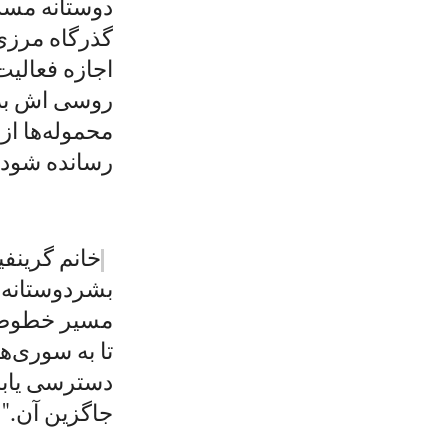
دوستانه مسد
گذرگاه مرزی
اجازه فعالیت
روسی اش به 
محموله‌ها از
رسانده شود.
خانم گرینفی
بشردوستانه ب
مسیر خطوط م
تا به سوری‌ه
دسترسی یابند
جاگزین آن."