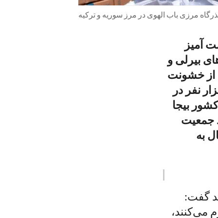
گذرگاه مرزی باب الهوی در مرز سوریه و ترکیه
مت آمیز
ای بیرلی و
 از خشونت
 جنگ داخلی مبدل کرد. از آن زمان تا اکنون حدود ۳۵۰هزار نفر در
ن نفر در داخل کشور بیجا
د جمعیت
ال به
د گفت:
 می‌کنند،