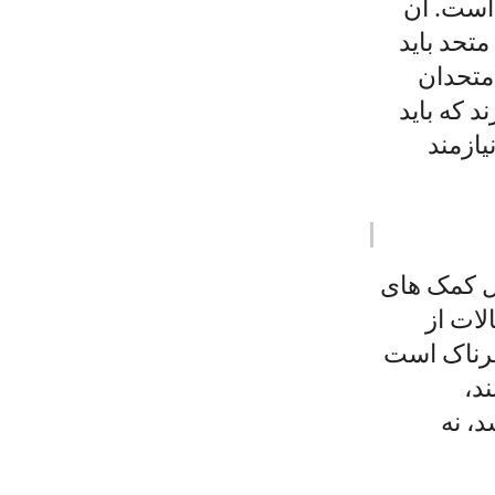
است. آن
تحد باید
 متحدان
 که باید
یازمند
ال کمک های
لات از
طرناک است
د،
، نه