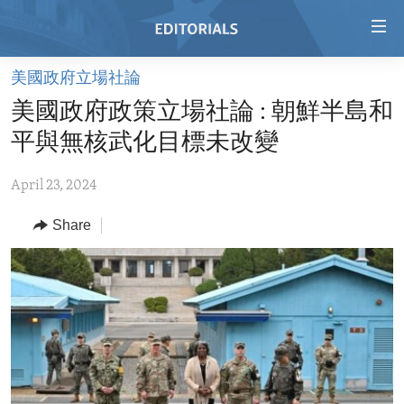
Accessibility
links
Skip
美國政府立場社論
to
HOME
美國政府政策立場社論 : 朝鮮半島和
main
VIDEO
content
平與無核武化目標未改變
RADIO
Skip
to
April 23, 2024
REGIONS
main
Share
TOPICS
AFRICA
Navigation
Skip
ARCHIVE
AMERICAS
HUMAN RIGHTS
to
ABOUT US
ASIA
SECURITY AND DEFENSE
Search
EUROPE
AID AND DEVELOPMENT
FOLLOW US
MIDDLE EAST
DEMOCRACY AND GOVERNANCE
ECONOMY AND TRADE