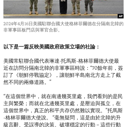
ENVIRONMENT AND HEALTH
IDEALS AND INSTITUTIONS
2024年4月16日美國駐聯合國大使格林菲爾德在分隔南北韓的
非軍事區板門店與軍官合影。
以下是一篇反映美國政府政策立場的社論：
美國常駐聯合國代表琳達·托馬斯-格林菲爾德大使最
近在訪問分隔南北韓的非軍事區時說：“70餘年前，簽
訂了《朝鮮停戰協定》，讓朝鮮半島南北方走上了截
然不同的兩條道路。”
“在這個世界中，就在南邊幾英里處，我們看到的是民
主與繁榮；而就在北邊幾英里處，是壓迫與孤立，在
這個世界中，真正的和平共存仍然難以實現。”托馬斯
-格林菲爾德大使說。 “毫無疑問，這是由於北韓的升
級言辭、受誤導的決策、破壞穩定的行動－這些行動