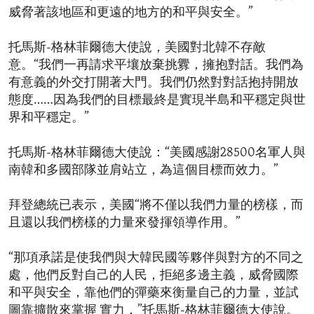
威脅著該地區和更遠的地方的和平與安全。”
托馬斯-格林菲爾德大使說，美國對北韓不存敵
意。“我們一再請求平壤放棄挑釁，擁抱對話。我們為
有意義的外交打開著大門。我們仍然對對話抱持開放
態度……因為我們的目標最終是實現半島和平穩定與世
界和平穩定。”
托馬斯-格林菲爾德大使說：“美國感謝28500名軍人與
南韓和多國部隊並肩站立，為這個目標而效力。”
拜登總統已表示，美國“將不僅以我們力量的榜樣，而
且還以我們榜樣的力量來發揮領導作用。”
“那項承諾是使我們與大韓民國等夥伴與對方的不同之
處，他們反對自己的人民，拒絕多邊主義，威脅國際
和平與安全，靠他們的彈藥來衡量自己的力量，並試
圖靠擴散來掌握 實力，”托馬斯-格林菲爾德大使說。