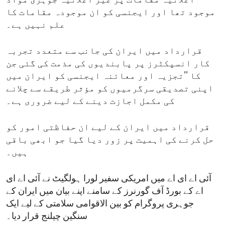
اعلانیہ مقامات پر غیر اعلانیہ جوہری مواد
موجود تھا اور ایجنسی کو ان موجودہ مقامات کا
علم نہیں ہے۔
قرارداد میں ایران کی جانب سے متعدد تجربہ
کار انسپکٹرز پر پابندیوں کی مذمت کی گئی جن
کا ’’تجزیہ اور معائنہ ایجنسی کو ایران میں
اپنی تصدیقی سرگرمیوں کو مؤثر طریقے سے چلانے
کی مکمل اجازت دینے کے لیے ضروری ہے۔
قرارداد میں ایران کے لیے ان حفاظتی امور کو
حل کرنے کی اہمیت پر زور دیا گیا جو ابھی باقی
ہیں۔
آئی اے ای اے میں امریکی سفیر لورا ہولگیٹ نے آئی اے ای
اے کے بورڈ آف گورنرز کے سامنے اپنے بیان میں ایران کے
جوہری پروگرام کو بین الاقوامی سلامتی کے لیے ایک
سنگین چیلنج قرار دیا۔