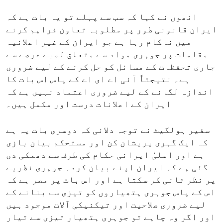
انھوں نے کہا کہ سب سے پہلے تو یہ بات ہے کہ
ایران قانونی طور پر مطلوبہ تعاون فراہم کرنے
میں ناکام رہا ہے جو ایران کے غیر اعلانیہ
مقامات پر جوہری مواد سے متعلق لمبے عرصے سے
جاری تحفظات کے مسائل کو حل کرنے کے لیے ضروری
ہے۔ نتیجتاً آئی اے ای اے کے پاس اس بات کا
اندازہ لگانے کے لیے ضروری اعتماد نہیں ہے کہ
ایران کے اعلانات درست اور مکمل ہیں۔
سفیر ہولگیٹ نے توجہ دلائی کہ دوسری بات یہ ہے
کہ ایک گہری پریشان کن اور مستحکم بیان بازی
ہے اور اعلیٰ ایرانی حکام کی طرف سے دھمکی دی
گئی ہے کہ ایران اپنے بیان کردہ جوہری نظریے
پر نظر ثانی کر سکتا ہے اور اس بات پر مصر ہے کہ
اس کے پاس جوہری ہتھیاروں کو تیزی سے بنانے کے
لیے ضروری صلاحیت اور تیکنیکی آلات موجود ہیں
اور اگر وہ چاہے تو جوہری ہتھیار تیزی سے تیار