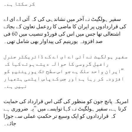
کر سکتا ہے۔
سفیر ہولگیٹ نے آخر میں نشاندہی کی کہ آئی اے ای اے
کی قراردادوں پر ایران کا ماضی کا ردِعمل تعاون کے بجائے
اشتعالی تھا جس میں اس کی فورڈو تنصیب میں 60 فی
صد افزودہ یورینیم کی پیداوار بھی شامل تھی۔
سفیر ہولگیٹ نے آئی اے ای اے کے ڈائریکٹر جنرل
رافیل گروسی کا حوالہ دیتے ہوئے کہا کہ
’’ایران واحد ملک ہے جو اس سطح تک یورینئیم کو
افزودہ کر رہا ہے اور جس کے پاس ایٹمی ہتھیار
نہیں ہے۔
امریکہ پانچ جون کو منظور کی گئی اس قرارداد کی حمایت
کرتا ہے، سفیر ہولگیٹ نے کہا توایسے میں ’’یہ ضروری ہے
کہ قراردادوں کو ایک وسیع تر حکمتِ عملی سے جوڑا
جائے۔