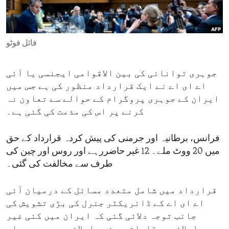
ENVIRONMENT AND HEALTH
IDEALS AND INSTITUTIONS
فائل فوٹو
جوہری توانائی کی بین الاقوامی ایجنسی یا آئی
اے ای اے نے ایک قرارداد منظور کی ہے جس میں
ایران کے جوہری پروگرام کے حوالے سے تعاون نہ
کرنے پر اس کی مذمت کی گئی ہے۔
فرانس، برطانیہ اور جرمنی کی پیش کردہ قرارداد کے حق
میں 20 ووٹ ملے۔ 12 غیر حاضررہے اور روس اور چین کی
طرف سے مخالفت کی گئی۔
قرارداد میں شامل متعدد مسائل کے درمیان آئی
اے ای اے کے ڈائریکٹر جنرل کی بڑی تشویش کی
جانب توجہ دلائی گئی کہ ایران میں کئی غیر