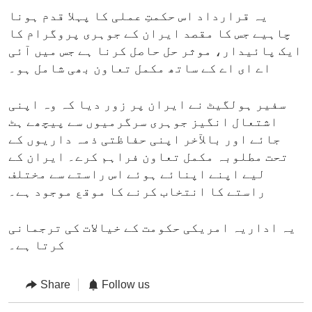
یہ قرارداد اس حکمتِ عملی کا پہلا قدم ہونا
چاہیے جس کا مقصد ایران کے جوہری پروگرام کا
ایک پائیدار، موثر حل حاصل کرنا ہے جس میں آئی
اے ای اے کے ساتھ مکمل تعاون بھی شامل ہو۔
سفیر ہولگیٹ نے ایران پر زور دیا کہ وہ اپنی
اشتعال انگیز جوہری سرگرمیوں سے پیچھے ہٹ
جائے اور بالآخر اپنی حفاظتی ذمہ داریوں کے
تحت مطلوبہ مکمل تعاون فراہم کرے۔ ایران کے
لیے اپنے اپنائے ہوئے اس راستے سے مختلف
راستے کا انتخاب کرنے کا موقع موجود ہے۔
یہ اداریہ امریکی حکومت کے خیالات کی ترجمانی
کرتا ہے۔
Share
Follow us