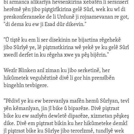
bi armanca alîkarîya hevsenkirina xebatên li seranserî
herêmê yên jibo piştgirîkirina gelê Sûrî, wek ku wî di
preskonferanseke de li Urdunê ji rojnamevanan re got,
"di dema ku ew ji Esad dûr dikevin."
"Û tiştê ku em li ser disekinin ne bijartina rêgehekê
jibo Sûrîyê ye, lê piştrastkirina wê yekê ye ku gelê Sûrî
xwedî derfet in ku rêgeha xwe ya pêş bijêrin."
Wezîr Blinken anî ziman ku jibo serketinê, her
hikûmetek veguhêztinê divê li gor hin prensîbên
bingehîn tevbigere.
“Pêdivî ye ku ew berevanîya mafên hemû Sûrîyan, tevî
yên kêmanîyan, jin jî bike û biparêze. Divê piştrast
bike ku ew sazîyên dewletê diparêze, xizmetan pêşkeş
dike. Divê em piştrast bikin ku her hikûmeteke demkî
jî piştrast bike ku Sûrîye jibo terorîzmê, tundîyê wek