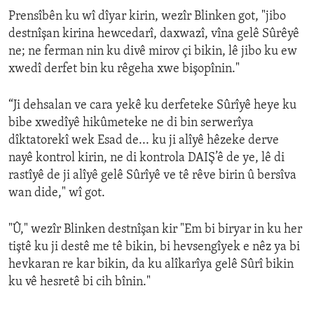
Prensîbên ku wî dîyar kirin, wezîr Blinken got, "jibo
destnîşan kirina hewcedarî, daxwazî, vîna gelê Sûrêyê
ne; ne ferman nin ku divê mirov çi bikin, lê jibo ku ew
xwedî derfet bin ku rêgeha xwe bişopînin."
“Ji dehsalan ve cara yekê ku derfeteke Sûrîyê heye ku
bibe xwedîyê hikûmeteke ne di bin serwerîya
dîktatorekî wek Esad de... ku ji alîyê hêzeke derve
nayê kontrol kirin, ne di kontrola DAIŞ’ê de ye, lê di
rastîyê de ji alîyê gelê Sûrîyê ve tê rêve birin û bersîva
wan dide," wî got.
"Û," wezîr Blinken destnîşan kir "Em bi biryar in ku her
tiştê ku ji destê me tê bikin, bi hevsengîyek e nêz ya bi
hevkaran re kar bikin, da ku alîkarîya gelê Sûrî bikin
ku vê hesretê bi cih bînin."