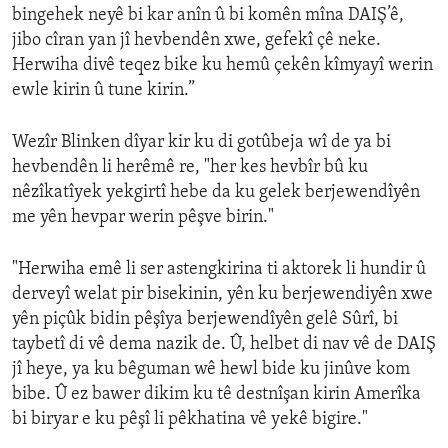
bingehek neyê bi kar anîn û bi komên mîna DAIŞ’ê,
jibo cîran yan jî hevbendên xwe, gefekî çê neke.
Herwiha divê teqez bike ku hemû çekên kîmyayî werin
ewle kirin û tune kirin.”
Wezîr Blinken dîyar kir ku di gotûbeja wî de ya bi
hevbendên li herêmê re, "her kes hevbîr bû ku
nêzîkatîyek yekgirtî hebe da ku gelek berjewendîyên
me yên hevpar werin pêşve birin."
"Herwiha emê li ser astengkirina ti aktorek li hundir û
derveyî welat pir bisekinin, yên ku berjewendiyên xwe
yên piçûk bidin pêşîya berjewendîyên gelê Sûrî, bi
taybetî di vê dema nazik de. Û, helbet di nav vê de DAIŞ
jî heye, ya ku bêguman wê hewl bide ku jinûve kom
bibe. Û ez bawer dikim ku tê destnîşan kirin Amerîka
bi biryar e ku pêşî li pêkhatina vê yekê bigire."