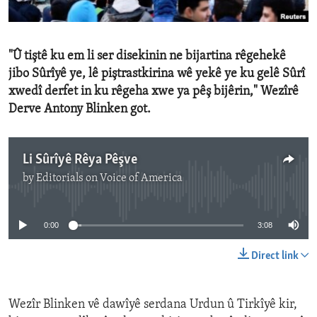
ENVIRONMENT AND HEALTH
IDEALS AND INSTITUTIONS
"Û tiştê ku em li ser disekinin ne bijartina rêgehekê
jibo Sûrîyê ye, lê piştrastkirina wê yekê ye ku gelê Sûrî
xwedî derfet in ku rêgeha xwe ya pêş bijêrin," Wezîrê
Derve Antony Blinken got.
Li Sûrîyê Rêya Pêşve
by
Editorials on Voice of America
No media source currently available
0:00
3:08
Direct link
Wezîr Blinken vê dawîyê serdana Urdun û Tirkîyê kir,