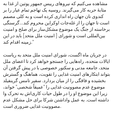
مشاهده می‌کنیم که نیروهای رییس جمهور پوتین از غذا به
مثابۀ حربه کار می‌گیرند. روسیه یک تهاجم تمام عیار را بر
کندوی نان جهان راه اندازی کرده است و به کلی مصمم
است تا جهان را از غله‌جات اوکراین محروم کند...گرسنگی
برخاسته از جنگ یک موضوع مشکل‌ساز برای صلح و امنیت
بین‌المللی است و شورای [ امنیت ملل متحد] باید در این
زمینه اقدام کند."
در جریان ماه اگست، شورای امنیت ملل متحد به ریاست
ایالات متحده، راه‌هایی را جستجو خواهد کرد تا اعضای ملل
متحد، جامعه مدنی و سکتور خصوصی با در پیش گرفتن آن
بتواند ابتکار‌های امنیت غذایی را تقویت، هماهنگ و گسترش
بخشیده و فاقگی را از میان بردارد. سفیر تامس گرینفیلد
موضوع عدم مصوونیت غذایی را "عمیقاً شخصی" خواند،
زیرا این موضوع او را در طول حیات کاری‌اش به تحرک وا
داشته است. به عمل واداشتن شرکا برای حل مشکل عدم
مصوونیت غذایی ضروری است.