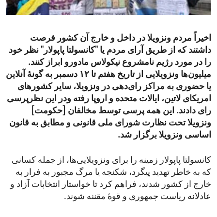
ENVIRONMENT AND HEALTH
IDEALS AND INSTITUTIONS
اخیراً مردم ونزویلا در داخل و خارج آن کشور فرصت
داشتند که از طریق آرای مردم یا "کانسولتا پاپولار" نظر خود
را در مورد رژیم نامشروع نیکولاس مادورو ابراز کنند.
میلیون‌ها ونزویلایی از تاریخ هفتم تا ۱۲ دسمبر به گونۀ آنلاین
یا حضوری به مراکز رای‌دهی در ونزویلا، سایر کشورهای
امریکای لاتین، ایالات متحده و اروپا رفته ودر این نظرپرسی
رای دادند. این همه پرسی توسط مخالفان [حکومت]
ونزویلا تحت نظارت شورای ملی قانونی و مطابق به قانون
اساسی ونزویلا برگزار شد.
کانسولتا پاپولار زمینه را برای ونزویلایی‌ها، از جمله کسانی
که به خاطر تهدید پیگرد، شکنجه یا مرگ مجبور به فرار به
خارج از کشور شدند، فراهم کرد تا خواستار انتخابات آزاد و
عادلانه ریاست جمهوری و قوۀ مقننه شوند.