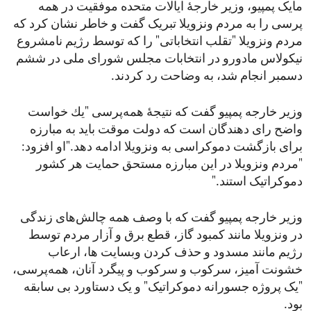
مایک پمپیو، وزیر خارجۀ ایالات متحده موفقیت در همه
پرسی را به مردم ونزویلا تبریک گفت و خاطر نشان كرد كه
مردم ونزویلا "تقلب انتخاباتی" را كه توسط رژیم نامشروع
نیكولاس مادورو در انتخابات مجلس شورای ملی در ششم
دسمبر انجام شد، به وضاحت رد كردند.
وزیر خارجه پمپیو گفت كه نتیجۀ همه‌پرسی "یك خواست
واضح رای دهندگان است كه دولت موقت باید به مبارزه
برای بازگشت دموكراسی به ونزویلا ادامه دهد."او افزود:
"مردم ونزویلا در این مبارزه مستحق حمایت هر کشور
دموکراتیک استند."
وزیر خارجه پمپیو گفت که با وصف همه چالش‌های زندگی
در ونزویلا مانند کمبود گاز، قطع برق و آزار مردم توسط
رژیم مانند مسدود و حذف کردن وبسایت ها، ارعاب
خشونت آمیز، سرکوب و سرکوب و پیگرد آنان، همه‌پرسی،
"یک پروژه جسورانه دموکراتیک" و یک دستاورد بی سابقه
بود.