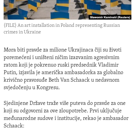
ENVIRONMENT AND HEALTH
IDEALS AND INSTITUTIONS
(FILE) An art installation in Poland representing Russian
crimes in Ukraine
Mora biti pravde za milione Ukrajinaca čiji su životi
poremećeni i uništeni ničim izazvanim agresivnim
ratom koji je pokrenuo ruski predsednik Vladimir
Putin, izjavila je američka ambasadorka za globalno
krivično pravosuđe Beth Van Schaack u nedavnom
svjedočenju u Kongresu.
Sjedinjene Države traže više puteva do pravde za one
koji su odgovorni za ove zloupotrebe. Prvi uključuje
međunarodne sudove i institucije, rekao je ambasador
Schaack: