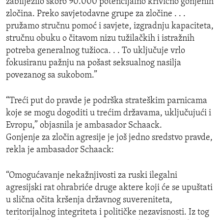
zabilježilo skoro 90.000 potencijalno krivično gonjenih
zločina. Preko savjetodavne grupe za zločine . . .
pružamo stručnu pomoć i savjete, izgradnju kapaciteta,
stručnu obuku o čitavom nizu tužilačkih i istražnih
potreba generalnog tužioca. . . To uključuje vrlo
fokusiranu pažnju na pošast seksualnog nasilja
povezanog sa sukobom.”
“Treći put do pravde je podrška strateškim parnicama
koje se mogu dogoditi u trećim državama, uključujući i
Evropu,” objasnila je ambasador Schaack.
Gonjenje za zločin agresije je još jedno sredstvo pravde,
rekla je ambasador Schaack:
“Omogućavanje nekažnjivosti za ruski ilegalni
agresijski rat ohrabriće druge aktere koji će se upuštati
u slična očita kršenja državnog suvereniteta,
teritorijalnog integriteta i političke nezavisnosti. Iz tog