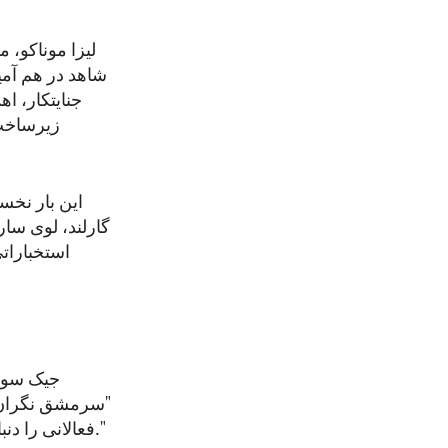
لیزا موناکو، 
شاهد در هم آم
جنایتکار، ا
زیرساخت‌
این بار نخس
استخباراتی
جیک سولی
"سرمشق نگران‌ک
فعالانی را دنبال می‌کند که به خاطر حقوق بنیادی و آزادی‌ها در سراسر جهان صدا در می‌آورند."