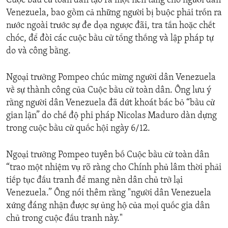
Cuộc bầu cử toàn dân tạo ra một nền tảng cho người dân
Venezuela, bao gồm cả những người bị buộc phải trốn ra
nước ngoài trước sự đe dọa ngược đãi, tra tấn hoặc chết
chóc, để đòi các cuộc bầu cử tổng thống và lập pháp tự
do và công bằng.
Ngoại trưởng Pompeo chúc mừng người dân Venezuela
về sự thành công của Cuộc bầu cử toàn dân. Ông lưu ý
rằng người dân Venezuela đã dứt khoát bác bỏ “bầu cử
gian lận” do chế độ phi pháp Nicolas Maduro dàn dựng
trong cuộc bầu cử quốc hội ngày 6/12.
Ngoại trưởng Pompeo tuyên bố Cuộc bầu cử toàn dân
“trao một nhiệm vụ rõ ràng cho Chính phủ lâm thời phải
tiếp tục đấu tranh để mang nền dân chủ trở lại
Venezuela.” Ông nói thêm rằng "người dân Venezuela
xứng đáng nhận được sự ủng hộ của mọi quốc gia dân
chủ trong cuộc đấu tranh này."