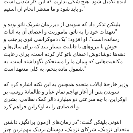
آینده تکمیل شود. هیچ شکی نداریم که این کار شدنی است
و باید شود و ما منتظر انجام آن استیم."
بلینکن تذکر داد که سویدن از دیرزمان شریک ناتو بوده و
"تعهدات خود را به ناتو، ماموریت و اعضای آن به اثبات
رسانده است". او افزود: "یک دموکراسی قوی پرجنب و
جوش با نیروهای با قابلیت بسیار بلند که برای سال‌ها و
دهه‌ها دوشادوش اعضای ناتو کار کرده است، برای رعایت
مکلفیت‌هایی که پیمان ما را مستحکم نگهداشته است، به
شمول ماده پنجم، به کلی متعهد است."
وزیر خارجهٔ ایالات متحده همچنین به این نکته اشاره کرد که
سویدن پس از آغاز تهاجم تمام عیار و ظالمانهٔ روسیه بر
اوکراین، با چه سرعتی دو میلیارد دالر کمک نظامی،‌ بشری
و اقتصادی را به اوکراین فراهم کرد.
انتونی بلینکن گفت: "در زمان‌های آزمون برانگیز، داشتن
متحدان نزدیک، شرکای نزدیک،‌ دوستان نزدیک مهم‌ترین چیز