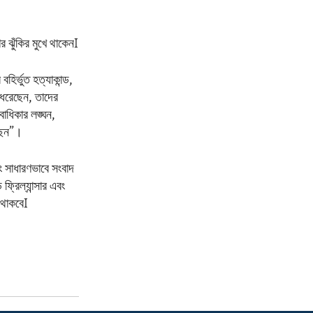
 ঝুঁকির মুখে থাকেনI
ির্ভুত হত্যাকান্ড,
ে ধরেছেন, তাদের
বাধিকার লঙ্ঘন,
েছেন”।
ং সাধারণভাবে সংবাদ
ফ্রিল্যান্সার এবং
ে থাকবেI