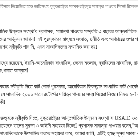
ক হিসাবে নিয়োজিত হতে জাতিসংঘে যুক্তরাষ্ট্রের সাবেক রাষ্ট্রদূত সামান্থা পাওয়ার সিনেট রিল
র্জাতিক উন্নয়ন সংস্থা'র প্রশাসক, সামান্থা পাওয়ার সম্প্রতি এ বছরের আন্তর্জাতিক 
ীদের অভিনন্দন জানানI এই পুরস্কারের মাধ্যমে সংঘাত, দুর্নীতি এবং অবিচারের ওপর 
ায়শই স্বীকৃতি পান নি, এমন সাংবাদিকদের সম্মানিত করা হয়I
মধ্যে রয়েছেন, ইরানি-আমেরিকান সাংবাদিক, জেসন মতলাঘ, ব্রাজিলের সাংবাদিক, র
িক,খাবাত আব্বাসI
তায় স্বীকৃতি দিতে কার্ট শোর্ক পুরস্কার, আমেরিকান ফ্রিল্যান্স সাংবাদিক কার্ট শোর্ক
 যে সাংবাদিক ২০০০ সালে রয়টার্সের দায়িত্ব পালনের সময় সিয়েরা লিওনে নিহত হনI
িকীI
ুরুত্বকে স্বীকৃতি দিতে, যুক্তরাষ্ট্রের আন্তর্জাতিক উন্নয়ন সংস্থা বা USAID ৩
ে রয়েছেন তাদের সুরক্ষা ও আইনি সহায়তা দিচ্ছেI প্রশাসক সামান্থা পাওয়ার বলেন,“আ
্ঠ সাংবাদিকতাকে উৎসাহিত করতে সহায়তা করে, আমরা জানি, এটিই হচ্ছে সুস্থ সমাজ 