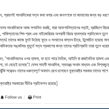
েন, প্রায়শই সাংবাদিকেরা সত্য কথা বলার এবং জনগণকে তা জানানোর জন্য বড় ধরণের
েসব সাংবাদিককে আজ সম্মানিত করছি, যারা আফগানিস্তানের লড়াই, ব্রাজিলে বিচার বহ
তা, পাকিস্তানের শিশু শ্রম এবং নাইজেরিয়ার অপরাধী বিচার ব্যবস্থার প্রতিবেদন তুল
ত্যI তাদের কাজে ফুটে উঠেছে যুদ্ধ ও সংঘাতের বাস্তব চিত্র, উন্মোচিত হয়েছে মান
সাংবাদিকতার সঙ্কটময় মুহূর্তে সত্য প্রকাশের জন্য তাদের প্রতিশ্রুতি তারা তুলে ধর
ন, "সাংবাদিকদের ওপর হামলা, যা হতে পারে দৈহিক, আইনি বা রাজনৈতিক হামলা এব
া, তা বেড়েই চলেছে"I যেসব সাহসী সাংবাদিক, স্বতন্ত্র সংবাদ মাধ্যম এবং বিশ্বজুড়ে 
 ঝুঁকি সত্ত্বেও তাদের গুরুত্বপূর্ণ অবদান রেখে চলেছেন যুক্তরাষ্ট্র সরকার তাদের পাশ
ক্তরাষ্ট্র সরকারের নীতির প্রতিফলন রয়েছে]
Follow us
Print