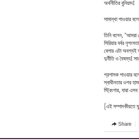
অর্থনীতির বুনিয়াদI
সামান্থা পাওয়ার বল
তিনি বলেন, "আমরা য
সিরিয়ার বর্বর নৃশংস
বেলায় এটা অবশ্যই স
দুর্নীতি ও বৈষম্যI 
প্রশাসক পাওয়ার বলে
স্বাধীনতার ওপর হামল
স্ট্রিংগার, যারা এসব
[এই সম্পাদকীয়তে যু
Share