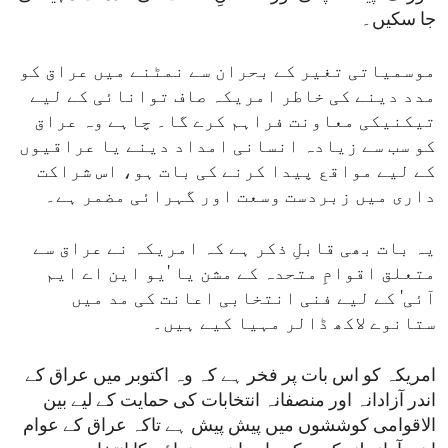
جا سکیں۔
موسمیاتی تغیر کے بحران سے نمٹنے میں عراق کو
مدد دینے کی خاطر امریکہ صاف توانائی کے لیے
تیکنیکی معاونت فراہم کرے گا۔ چاہے وہ عراق
کو سب سے زیادہ انسانی امداد دینے یا عراقیوں
کے لیے مواقع پیدا کرنے کی بات ہو، اس شراکت
داری میں زبردست وسعت اور گہرائی مضمر ہے۔
یہ بات بھی قابلِ ذکر ہے کہ امریکہ نے عراق سے
متعلق اقوامِ متحدہ کے مشن یا 'یو این اے ایم
آئی' کے لیے فنی انتخابی اعانت کی مد میں
ستانوے لاکھ ڈالر مہیا کیے ہیں۔
امریکہ کو اس بات پر فخر ہے کہ وہ اکتوبر میں عراق کے
اندر آزادانہ اور منصفانہ انتخابات کی حمایت کے لیے بین
الاقوامی کوششوں میں پیش پیش ہے تاکہ عراق کے عوام