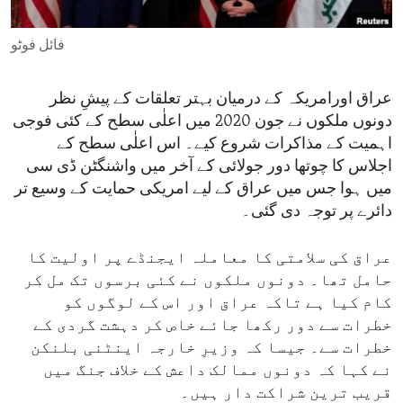
ENVIRONMENT AND HEALTH
فائل فوٹو
IDEALS AND INSTITUTIONS
عراق اورامریکہ کے درمیان بہتر تعلقات کے پیشِ نظر
دونوں ملکوں نے جون 2020 میں اعلٰی سطح کے کئی فوجی
اہمیت کے مذاکرات شروع کیے۔ اس اعلٰی سطح کے
اجلاس کا چوتھا دور جولائی کے آخر میں واشنگٹن ڈی سی
میں ہوا جس میں عراق کے لیے امریکی حمایت کے وسیع تر
دائرے پر توجہ دی گئی۔
عراق کی سلامتی کا معاملہ ایجنڈے پر اولیت کا
حامل تھا۔ دونوں ملکوں نے کئی برسوں تک مل کر
کام کیا ہے تاکہ عراق اور اس کے لوگوں کو
خطرات سے دور رکھا جائے خاص کر دہشت گردی کے
خطرات سے۔ جیسا کہ وزیرِ خارجہ اینٹنی بلنکن
نے کہا کہ دونوں ممالک داعش کے خلاف جنگ میں
قریب ترین شراکت دار ہیں۔