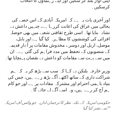
اپنی آواز بلند کر سکیں اور اپنے رہنماؤں کا انتخاب
کرسکیں۔
اور آخری بات یہ ہے کہ امریکہ آبادی کے اس حصے کی
بحالی میں عراق کی اعانت کررہا ہے، جنہیں داعش نے
نشانہ بنایا تھا۔ اسی طرح ثقافتی شعبے میں بھی حوصلہ
افزائی کی کوششوں کا مظاہرہ کیا گیا ہے اور بابل،
موصل، اربل اور دوسرے مخدوش مقامات پر آثٖارِ قدیمہ
کے منصوبوں کے تحفظ میں مدد فراہم کی گئی ہے۔ ان
میں سے بہت سے مقامات کو داعش نے نقصان پہنچایا تھا۔
وزیرِ خارجہ بلنکن نے کہا کہ سب سے بڑھ کر یہ کہ ہم
شراکت داری کے ساتھ اکٹھے آگے بڑھ رہے ہیں، جس کی
بنیاد باہمی احترام اور مشترکہ مفادات پر ہے اور جو کام
ہم آج کر رہے ہیں، وہ اسے آگے لے جائے گا۔
حکومتِ امریکہ کے نکتۂ نظر کا ترجمان اداریہ جو وائس آف امریکہ
**
سے نشر کیا گیا