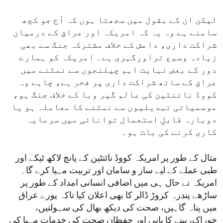
لیکن ان کے بقول میں سجھتا ہوں کہ آج جو کچھ
سامنے ہے وہ یہ کہ امریکہ اور عراق کے درمیان
شراکت داری، داعش کے خلاف مشترکہ جنگ سے بھی
زیادہ وسیع تراورگہری ہے۔ امریکہ کو ہمارے
دور کے بعض نہایت اہم چیلنجوں سے نمٹنے میں
عراق کے ساتھ شراکت داری پر فخر ہے، چاہے وہ
کووڈ نائنٹین کی عالم گیر وبا کے خلاف جنگ ہو،
موسمیاتی تبدیلیوں سے نمٹنے کا معاملہ ہو یا
دوبارہ قابلِ استعمال توانائی میں سرمایہ
کاری کرنے کی بات ہو۔
مثال کے طور پر امریکہ کووڈ نائنٹین کے پانچ لاکھ ٹیکے اور
طبی عملے کے لیے ساز و سامان اور تربیت مہیا کرے گا۔
امریکہ نے حال ہی میں اضافی انسانی امداد کے طور پر
ساڑھے پندرہ کروڑ ڈالر کا بھی اعلان کیا تاکہ پورے عراق
میں پناہ گاہیں، صحت کی دیکھ بھال کی سہولتیں،
خوراک، پینے کا پانی اور حفظانِ صحت کی خدمات مہیا کی