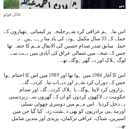
ENVIRONMENT AND HEALTH
فائل فوٹو
IDEALS AND INSTITUTIONS
اس ماہ ہم عراقی کرد شہرحلبجہ پر کیمیائی ہتھیاروں کے
حملے کے 33 سال مکمل ہونے کی یاد منا رہے ہیں۔ یہ
حملہ سابق صدر صدام حسین کی الانفال مہم کا حصہ تھا
جس کے نتیجے میں شمالی عراق کی آبادی میں بہت سے
لوگ ہلاک اور بے گھر ہوگئے تھے۔
اس کا آغاز 1986 میں ہوا تھا اور 1989 میں اس کا اختتام ہوا
جس کے دوران کرد شہر اور دیہات تباہ کردیے گئے۔
ہزاروں کرد لاپتا ہوگئے یا ہلاک کردیے گئے اور صدام
حکومت نے لاکھوں کردوں کو ان کے گھروں سے زبردستی
بے دخل کردیا۔ اس مہم میں دوسری چھوٹی نسلی
اورمذہبی برادریوں کو بھی دہشت زدہ کیا گیا جن میں
اسیرین، شباک، عراقی ترکمان، یزیدی اور مندین شامل
تھے۔