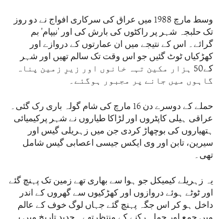
وسط مارچ 1988 میں عراق کی سرکاری افواج نے دو روز
تک حلبجہ شہر پر راکٹوں کی بارش کی اور 'نیپام' بم
گرائے۔ اس کے نتیجے میں ان عمارتوں کے دروازے اور
کھڑکیاں ٹوٹ گئیں جو اس وقت تک سالم تھیں اور شہر
کے50 ہزار مکین تہہ خانوں اور زیرِ زمین پناہ
گاہوں میں جانے پر مجبور ہوگئے۔
حملے کے دوسرے دن 16 مارچ کی شام گولہ باری رک گئی۔
عراقی ہیلی کاپٹروں اور لڑاکا طیاروں نے شہر پرکیمیائی
ہتھیاروں کی بوچھاڑ کردی جن میں زہریلی گیس اور
سیرین، تابن اور وی ایکس جیسی اعصابی گیس شامل
تھی۔
یہ زہریلے کیمیکل جو ہوا سے بھاری تھے زمین تک پہنچ گئے
اور ٹوٹے ہوئے دروازوں اور کھڑکیوں سے گھروں کے اندر
داخل ہو کر اس جگہ پہنچ گئے جہاں لوگ خوف کے عالم
میں جمع اور حملہ رکنے کے منتظرتھے۔ جدید تاریخ میں یہ