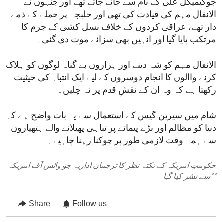
جوکیمیکل علی کے نام سے جانے جاتے تھے اور جنہوں نے
الانفال مہم کی قیادت کی تھی اور حلبجہ پر حملے کے ذمے
دار تھے، عراقی کردوں کے خلاف نسل کشی کے جرم کا
مرتکب پایا گیا اور انہیں بھی سزائے موت دی گئی۔
الانفال مہم کو شہ دینے اور ہزاروں بے گناہ لوگوں کو ہلاک
کرنے واالوں کا انجام دوسروں کے لیے ایک انتباہ کی حیثیت
رکھتا ہے کہ وہ ان کے نقشِ قدم پر نہ چلیں۔
شام میں سیرین گیس کے استعمال سے یہ بات واضح ہے کہ
دنیا کو مظالم اور بڑے پیمانے پر تباہی پھیلانے والے ہتھیاروں
سے ہمہ وقت لازمی طور پر چوکنا رہنا چاہیے۔
حکومتِ امریکہ کے نکتۂ نظر کا ترجمان اداریہ جو وائس آف امریکہ
**
سے نشر کیا گیا
Share
Follow us