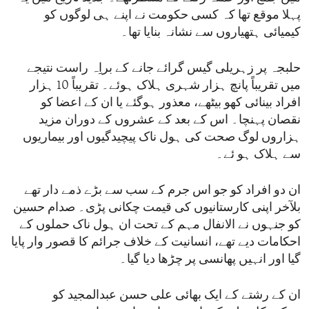
پہلا موقع تھا کہ کسی حکومت نے اپنے ہی لوگوں کو
کیمیائی ہتھیاروں سے نشانہ بنایا تھا۔
حلبجہ پر زہریلی گیس گرائے جانے کے براِہ راست نتیجے
میں تقریباً پانچ ہزار شہری ہلاک ہوئے۔ تقریباً 10 ہزار
افراد بینائی کھو بیٹھے، معذور ہوگئے یا ان کے اعضا کو
نقصان پہنچا۔ اس کے بعد کے عشروں کے دوران مزید
ہزاروں لوگ صحت کی ہول ناک پیچیدگیوں اور بیماریوں
سے ہلاک ہو ئے۔
ان دو افراد کو جو اس جرم کے سب سے بڑے ذمے دار تھے
بلآخر اپنی کارستانیوں کی قیمت چکانی پڑی۔ صدام حسین
کو جنہوں نے الانفال مہم کے تحت ان ہول ناک حملوں کے
احکامات دیے تھے، انسانیت کے خلاف جرائم کا قصور وار پایا
گیا اور انہیں پھانسی پر چڑھا دیا گیا۔
ان کے رشتے کے ایک بھائی علی حسن عبدالمجید کو