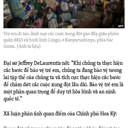
ENVIRONMENT AND HEALTH
IDEALS AND INSTITUTIONS
Trẻ em di tản, lánh nạn các cuộc xung đột gần đây giữa phiến
quân M23 và binh lính Congo, ở Kanyarushinya, phía bắc
Goma. (Ảnh tư liệu)
Đại sứ Jeffrey DeLaurentis nói: “Khi chúng ta thực hiện
các bước để bảo vệ trẻ em, chúng ta đang bảo vệ tương
lai tập thể của chúng ta và tích cực thực hiện các bước
để chấm dứt các cuộc xung đột lâu dài. Bảo vệ trẻ em là
một phần quan trọng để duy trì hòa bình và an ninh
quốc tế.”
Xã luận phản ánh quan điểm của Chính phủ Hoa Kỳ: