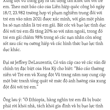
Xung đột vũ trang gây ra tác động tàn khốc đối với trẻ
em. Theo một báo cáo của Liên hiệp quốc công bố ngày
18/7, 23.982 trường hợp vi phạm nghiêm trọng đối với
trẻ em vào năm 2021 được xác minh, với gần một phần
ba số nạn nhân là trẻ em gái. Bắt cóc và bạo lực tình dục
đối với trẻ em đã tăng 20% so với năm ngoái, trong đó
trẻ em gái chiếm 98% trong số các nạn nhân còn sống
sót sau các vụ cưỡng hiếp và các hình thức bạo lực tình
dục khác.
Đại sứ Jeffrey DeLaurentis, Cố vấn cấp cao về các vấn đề
chính trị đặc biệt của Hoa Kỳ cho biết: “Báo cáo thường
niên về Trẻ em và Xung đột Vũ trang năm nay cung cấp
một bức tranh tổng quát về mức độ ảnh hưởng của xung
đột đối với trẻ em.”
Ông lưu ý: “Ở Ethiopia, hàng nghìn trẻ em đã bị buộc
phải rời khỏi nhà, tách khỏi gia đình và bị bạo lực tình