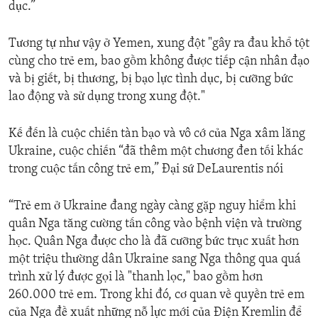
dục.”
Tương tự như vậy ở Yemen, xung đột "gây ra đau khổ tột
cùng cho trẻ em, bao gồm không được tiếp cận nhân đạo
và bị giết, bị thương, bị bạo lực tình dục, bị cưỡng bức
lao động và sử dụng trong xung đột."
Kế đến là cuộc chiến tàn bạo và vô cớ của Nga xâm lăng
Ukraine, cuộc chiến “đã thêm một chương đen tối khác
trong cuộc tấn công trẻ em,” Đại sứ DeLaurentis nói
“Trẻ em ở Ukraine đang ngày càng gặp nguy hiểm khi
quân Nga tăng cường tấn công vào bệnh viện và trường
học. Quân Nga được cho là đã cưỡng bức trục xuất hơn
một triệu thường dân Ukraine sang Nga thông qua quá
trình xử lý được gọi là "thanh lọc," bao gồm hơn
260.000 trẻ em. Trong khi đó, cơ quan về quyền trẻ em
của Nga đề xuất những nỗ lực mới của Điện Kremlin để