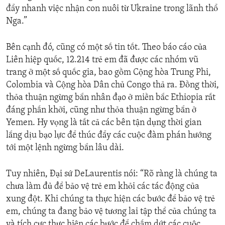
đẩy nhanh việc nhận con nuôi từ Ukraine trong lãnh thổ
Nga.”
Bên cạnh đó, cũng có một số tin tốt. Theo báo cáo của
Liên hiệp quốc, 12.214 trẻ em đã được các nhóm vũ
trang ở một số quốc gia, bao gồm Cộng hòa Trung Phi,
Colombia và Cộng hòa Dân chủ Congo thả ra. Đồng thời,
thỏa thuận ngừng bắn nhân đạo ở miền bắc Ethiopia rất
đáng phấn khởi, cũng như thỏa thuận ngừng bắn ở
Yemen. Hy vọng là tất cả các bên tận dụng thời gian
lắng dịu bạo lực để thúc đẩy các cuộc đàm phán hướng
tới một lệnh ngừng bắn lâu dài.
Tuy nhiên, Đại sứ DeLaurentis nói: “Rõ ràng là chúng ta
chưa làm đủ để bảo vệ trẻ em khỏi các tác động của
xung đột. Khi chúng ta thực hiện các bước để bảo vệ trẻ
em, chúng ta đang bảo vệ tương lai tập thể của chúng ta
và tích cực thực hiện các bước để chấm dứt các cuộc