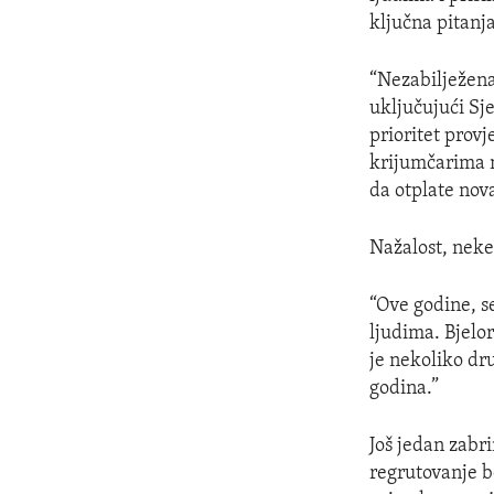
ključna pitanj
“Nezabilježen
uključujući Sj
prioritet prov
krijumčarima m
da otplate nova
Nažalost, neke
“Ove godine, se
ljudima. Bjelor
je nekoliko dru
godina.”
Još jedan zabri
regrutovanje b