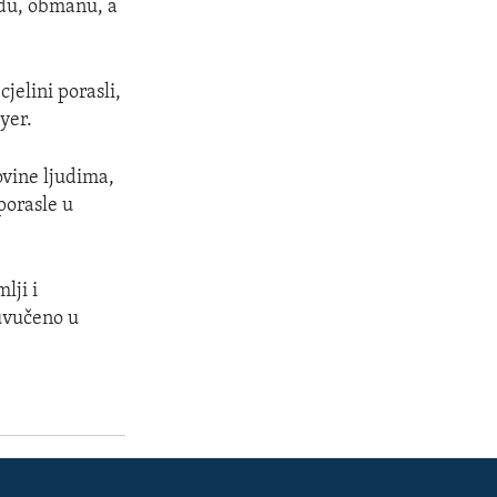
udu, obmanu, a
jelini porasli,
yer.
ovine ljudima,
porasle u
lji i
 uvučeno u