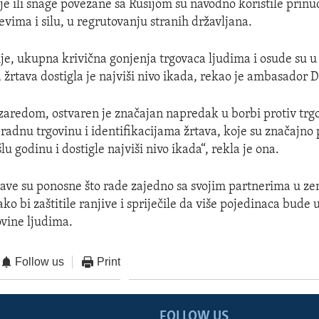
e ili snage povezane sa Rusijom su navodno koristile prin
evima i silu, u regrutovanju stranih državljana.
ije, ukupna krivična gonjenja trgovaca ljudima i osude su u c
a žrtava dostigla je najviši nivo ikada, rekao je ambasador D
zaredom, ostvaren je značajan napredak u borbi protiv trg
radnu trgovinu i identifikacijama žrtava, koje su značajno 
u godinu i dostigle najviši nivo ikada“, rekla je ona.
ave su ponosne što rade zajedno sa svojim partnerima u zem
ko bi zaštitile ranjive i spriječile da više pojedinaca bude
vine ljudima.
Follow us
Print
FOLLOW US