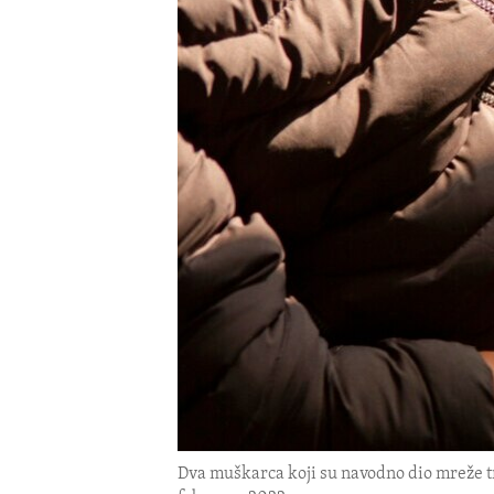
ENVIRONMENT AND HEALTH
IDEALS AND INSTITUTIONS
Dva muškarca koji su navodno dio mreže tr