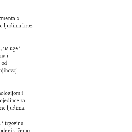
rtmenta o
ne ljudima kroz
, usluge i
ma i
e od
njihovoj
nologijom i
pojedince za
ine ljudima.
 i trgovine
ođer ističemo