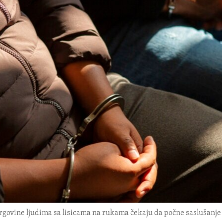
govine ljudima sa lisicama na rukama čekaju da počne saslušanje 