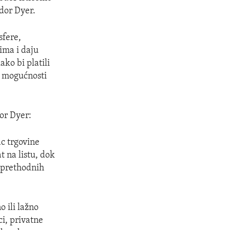
dor Dyer.
sfere,
ima i daju
ko bi platili
u mogućnosti
or Dyer:
ac trgovine
t na listu, dok
z prethodnih
o ili lažno
ci, privatne