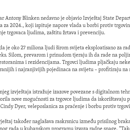
ar Antony Blinken nedavno je objavio Izvještaj State Depa
a za 2024., koji ispituje napore vlada u borbi protiv trgovi
je trgovaca ljudima, zaštitu žrtava i prevenciju.
da je oko 27 miliona ljudi širom svijeta eksploatisano za rad
eks. Silom, prevarom i prinudom tjeraju ih da rade na polji
estoranima i rezidencijama. Trgovci ljudima pljačkaju nek
anijih i najranjivijih pojedinaca na svijetu – profitiraju na 
jeg izvještaja istražuje izazove povezane s digitalnom teh
vorila nove mogućnosti za trgovce ljudima da iskorištavaju 
e Cindy Dyer, veleposlanica za praćenje i borbu protiv trgov
vještaj također naglašava raskrsnicu između prisilnog braka
ilnog rada u kubanskom programu izvoza radne snage. “Tak