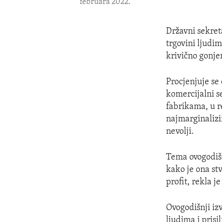
februara 2022.
Državni sekret
trgovini ljudim
krivično gonjen
Procjenjuje se 
komercijalni s
fabrikama, u r
najmarginalizir
nevolji.
Tema ovogodišn
kako je ona st
profit, rekla j
Ovogodišnji iz
ljudima i pris