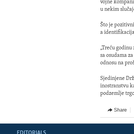
vojne kompanij
u nekim slučaj
Što je pozitivn
a identifikacij
„Treću godinu 
sa osudama za 
odnosu na prošl
Sjedinjene Drž
inostranstvu ka
podzemlje trgo
Share
EDITORIALS