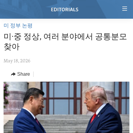
Accessibility
links
Skip
미 정부 논평
to
HOME
미∙중 정상, 여러 분야에서 공통분모
main
VIDEO
content
찾아
RADIO
Skip
to
May 18, 2026
REGIONS
main
Share
TOPICS
AFRICA
Navigation
Skip
ARCHIVE
AMERICAS
HUMAN RIGHTS
to
ABOUT US
ASIA
SECURITY AND DEFENSE
Search
EUROPE
AID AND DEVELOPMENT
FOLLOW US
MIDDLE EAST
DEMOCRACY AND GOVERNANCE
ECONOMY AND TRADE