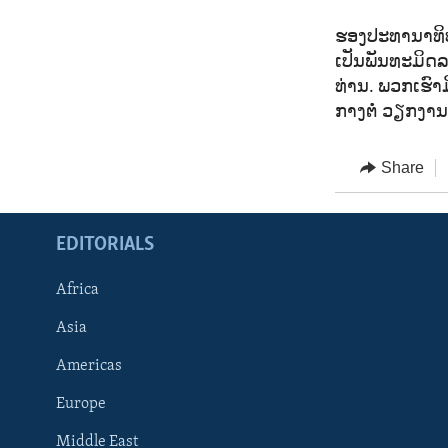
ຮອງ​ປະ​ທາ​ນາ​ທິ​ບ
ເປັນ​ພັ​ນ​ທະ​ມິດ
ທ່ານ. ພວກ​ເຮົາ​ມີ
ກາງ​ຕໍ່​ ວຽກ​ງາ
Share
EDITORIALS
Africa
Asia
Americas
Europe
FOLLOW US
Middle East