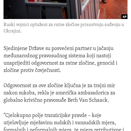
ENVIRONMENT AND HEALTH
IDEALS AND INSTITUTIONS
Ruski vojnici optuženi za ratne zločine prisustvuju suđenju u
Ukrajini.
Sjedinjene Države su posvećeni partner u jačanju
međunarodnog pravosudnog sistema koji nastoji
unaprijediti odgovornost za ratne zločine, genocid i
zločine protiv čovječnosti.
Odgovornost za ove zločine ključna je za trajni mir
nakon sukoba, rekla je američka ambasadorica za
globalno krivično pravosuđe Beth Van Schaack.
“Cjelokupno polje tranzicijske pravde – koje
utjelovljuje mješavinu sudskih i vansudskih mjera,
formalnih i neformalnih mjera, te mjera retributivne i