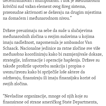
decentralizovan i multipolaran. I dok je Međunarodni
krivični sud važan element ovog šireg sistema,
pravosudne aktivnosti se dešavaju na drugim mjestima
na domaćem i međunarodnom nivou.”
Države preuzimaju na sebe da sude u slučajevima
međunarodnih zločina u svojim sudovima u kojima
imaju nadležnost, napomenula je ambasador Van
Schaack. Nacionalne jedinice za ratne zločine sve više
međusobno koordiniraju kako bi razmjenjivale dokaze,
strategije, informacije i operacije hapšenja. Države su
takođe proširile upotrebu sankcija i propisa o
uvozu/izvozu kako bi spriječile loše aktere da
održavaju, finansiraju ili imaju finansijsku korist od
svojih zločina.
“Nevladine organizacije, mnoge od njih koje su
finansirane od strane američkog State Departmenta,