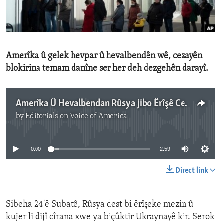
ENVIRONMENT AND HEALTH
IDEALS AND INSTITUTIONS
Amerîka û gelek hevpar û hevalbendên wê, cezayên
blokirina temam danîne ser her deh dezgehên darayî.
Amerîka Û Hevalbendan Rûsya jibo Êrîşê Ceza Dikin
by
Editorials on Voice of America
No media source currently available
0:00
2:59
Direct link
Sibeha 24'ê Subatê, Rûsya dest bi êrîşeke mezin û
kujer li dijî cîrana xwe ya biçûktir Ukraynayê kir. Serok