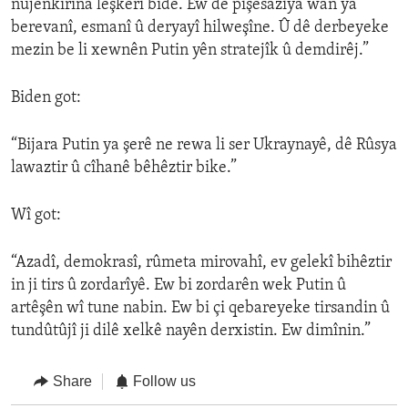
nûjenkirina leşkerî bide. Ew dê pîşesazîya wan ya
berevanî, esmanî û deryayî hilweşîne. Û dê derbeyeke
mezin be li xewnên Putin yên stratejîk û demdirêj.”
Biden got:
“Bijara Putin ya şerê ne rewa li ser Ukraynayê, dê Rûsya
lawaztir û cîhanê bêhêztir bike.”
Wî got:
“Azadî, demokrasî, rûmeta mirovahî, ev gelekî bihêztir
in ji tirs û zordarîyê. Ew bi zordarên wek Putin û
artêşên wî tune nabin. Ew bi çi qebareyeke tirsandin û
tundûtûjî ji dilê xelkê nayên derxistin. Ew dimînin.”
Share
Follow us