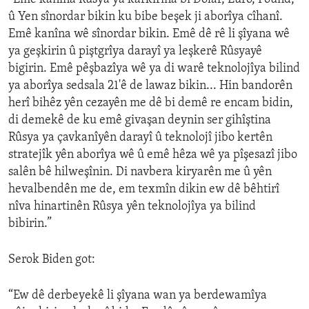
û Yen sînordar bikin ku bibe beşek ji aborîya cîhanî.
Emê kanîna wê sînordar bikin. Emê dê rê li şîyana wê
ya geşkirin û piştgrîya darayî ya leşkerê Rûsyayê
bigirin. Emê pêşbazîya wê ya di warê teknolojîya bilind
ya aborîya sedsala 21'ê de lawaz bikin... Hin bandorên
herî bihêz yên cezayên me dê bi demê re encam bidin,
di demekê de ku emê givaşan deynin ser gihîştina
Rûsya ya çavkanîyên darayî û teknolojî jibo kertên
stratejîk yên aborîya wê û emê hêza wê ya pîşesazî jibo
salên bê hilweşînin. Di navbera kiryarên me û yên
hevalbendên me de, em texmîn dikin ew dê bêhtirî
nîva hinartinên Rûsya yên teknolojîya ya bilind
bibirin.”
Serok Biden got:
“Ew dê derbeyekê li şîyana wan ya berdewamîya