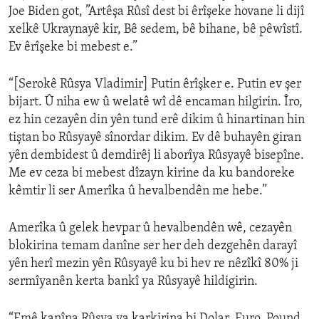
Joe Biden got, ”Artêşa Rûsî dest bi êrîşeke hovane li dijî
xelkê Ukraynayê kir, Bê sedem, bê bihane, bê pêwîstî.
Ev êrîşeke bi mebest e.”
“[Serokê Rûsya Vladimir] Putin êrîşker e. Putin ev şer
bijart. Û niha ew û welatê wî dê encaman hilgirin. Îro,
ez hin cezayên din yên tund erê dikim û hinartinan hin
tiştan bo Rûsyayê sînordar dikim. Ev dê buhayên giran
yên dembidest û demdirêj li aborîya Rûsyayê bisepîne.
Me ev ceza bi mebest dîzayn kirine da ku bandoreke
kêmtir li ser Amerîka û hevalbendên me hebe.”
Amerîka û gelek hevpar û hevalbendên wê, cezayên
blokirina temam danîne ser her deh dezgehên darayî
yên herî mezin yên Rûsyayê ku bi hev re nêzîkî 80% ji
sermîyanên kerta bankî ya Rûsyayê hildigirin.
“Emê kanîna Rûsya ya karkirina bi Dolar, Euro, Pound,