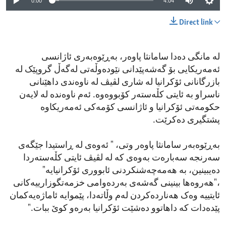
0:00
4:04
Direct link
لە مانگی دەدا سامانثا پاوەر، بەڕێوەبەری ئاژانسی
ئەمەریکایی بۆ گەشەپێدانی نێودەوڵەتی لەگەڵ گروپێک لە
بازرگانانی ئۆکرانیا لە شاری لڤیڤ لە ناوەندی داهێنانی
ناسراو بە ئایتی کڵەستەر کۆبووەوە. ئەم ناوەندە لە لایەن
حکومەتی ئۆکرانیا و ئاژانسی کۆمەکی ئەمەریکاوە
پشتگیری دەکرێت.
بەڕێوەبەر سامانثا پاوەر وتی، " ئەوەی لە ڕاستیدا جێگەی
سەرنجە سەبارەت بەوەی کە لە لڤیڤ ئایتی کڵەستەردا
دەیبینین، بە هەمەچەشنکردنی ئابووری ئۆکرانیایە"
،"هەروەها بینینی گەشەی بەردەوامی خزمەتگوزارییەکانی
ئایتییە وەک هەناردەکردن لەم وڵاتەدا، پێموایە ئاماژەیەکمان
پێدەدات کە داهاتوو دەشێت ئۆکرانیا بەرەو کوێ ببات."