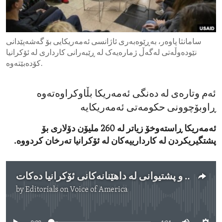
ENVIRONMENT AND HEALTH
IDEALS AND INSTITUTIONS
سامانثا پاوەر، بەڕێوەبەری ئاژانسی ئەمەریکایی بۆ گەشەپێدانی
نێودەوڵەتی لەگەڵ ژمارەیەک لە ڕێبەرانی کارداری لە ئۆکرانیا
کۆدەبێتەوە.
ئەم وتارەی لە دەنگی ئەمەریکا بڵاوکراوەتەوە
ڕاوبۆچوونی حکومەتی ئەمەریکایە
ئەمەریکا ڕاستەوخۆ زیاتر لە 260 ملیۆن دۆلاری بۆ
پشتگیریکردن لە کاردارییەکان لە ئۆکرانیا تەرخان کردووە.
ئەمەریکا دەستخۆشی و پشتیوانی لە داهێنانەکانی ئۆکرانیا دەکات
by
Editorials on Voice of America
No media source currently available