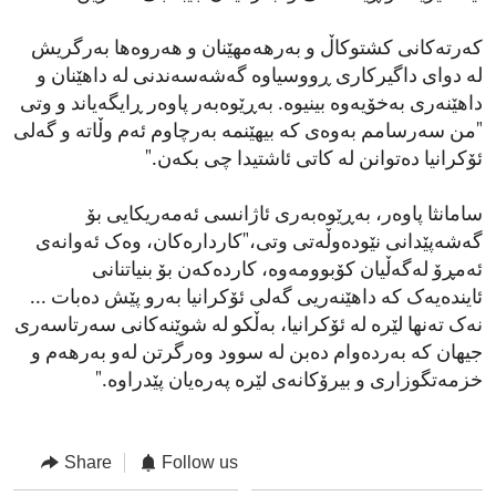
کەرتەکانی کشتوکاڵ و بەرهەمهێنان و هەروەها بەرگریش
لە دوای داگیرکاری ڕووسیاوە گەشەسەندنی لە داهێنان و
داهێنەری بەخۆیەوە بینیوە. بەڕێوەبەر پاوەر ڕایگەیاند و وتی
"من سەرسامم بەوەی کە بیهێنمە بەرچاوم ئەم وڵاتە و گەلی
ئۆکرانیا دەتوانن لە کاتی ئاشتیدا چی بکەن."
سامانثا پاوەر، بەڕێوەبەری ئاژانسی ئەمەریکایی بۆ
گەشەپێدانی نێودەوڵەتی وتی،"کاردارەکان، وەک ئەوانەی
ئەمڕۆ لەگەڵیان کۆبوومەوە، کاردەکەن بۆ بنیاتنانی
ئایندەیەک کە داهێنەریی گەلی ئۆکرانیا بەرو پێش دەبات ...
نەک تەنها لێرە لە ئۆکرانیا، بەڵکو لە شوێنەکانی سەرتاسەری
جیهان کە بەردەوام دەبن لە سوود وەرگرتن لەو بەرهەم و
خزمەتگوزاری و بیرۆکانەی لێرە پەرەیان پێدراوە."
Share
Follow us