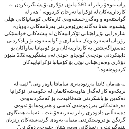
ڕاستەوخۆ زیاتر لە 260 ملیۆن دۆلاری بۆ پشتگیریکردن لە
کاردارییەکان لە ئۆکرانیا تەرخان کردووە، " هەر لە
گواستنەوە و وەگەڕخستنەوەی کارەکانی کۆمپانیاکانی هێڵی
پێشەوە، هەتا دەگاتە بەڕێوەبردنی بەرنامەکانی دووبارە
شارەزایی بۆ ڕاهێنانی ئۆکرانییەکان لە پیشەکانی خواستێکی
زۆریان لەسەرە وەک بیناسازی و گواستنەوە، بۆ زیادکردنی
دەستڕاگەیشتن بە کاردارییەکان و بۆ کۆمپانیا ساواکان بۆ
دابینکردنی بودجەی گونجاو. خودی ئەم پشتگیرییە 232 ملیۆن
دۆلاری وەبەرهێنانی نوێی بۆ کۆمپانیا ئۆکرانیاییەکان
کردووەتەوە."
لە هەمان کاتدا بەڕێوەبەری سامانثا پاوەر وتی،" ئێمە لە
نزیکەوە کار لەگەڵ هاوبەشەکانمان لە حکومەتی ئۆکرانیا
دەکەین بۆ باشکردنی شەفافیەت، بۆ کەمکردنەوەی
دەرفەتەکانی بەرژەوەندی کەسی و هەروەها بۆ ئەوەی
دەسەڵاتی دادوەری زیاتر سەربەخۆ بێت... ئەمانە هەنگاوی
گرنگن بۆ دروستکردنی متمانە بەوەی گرێبەستەکان ڕێزیان
لێدەگیرێت و ڕێساکانی وەبەرهێنان جێبەجێ دەکرێن".