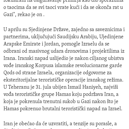
fokusirani na osiguravanje primirja kao dio sporazuma
o taocima da se svi taoci vrate kući i da se okonča rat u
Gazi", rekao je on .
U aprilu su Sjedinjene Države, zajedno sa saveznicima i
partnerima, uključujući Saudijsku Arabiju, Ujedinjene
Arapske Emirate i Jordan, pomogle Izraelu da se
odbrani od masivnog udara dronovima i projektilima iz
Irana. Iranski napad uslijedio je nakon ciljanog ubistva
vođe iranskog Korpusa islamske revolucionarne garde
Qods od strane Izraela, organizacije odgovorne za
eksteritorijalne terorističke operacije iranskog režima.
U Teheranu je 31. jula ubijen Ismail Haniyeh, najviši
vođa terorističke grupe Hamas koju podržava Iran, a
koja je pokrenula trenutni sukob u Gazi nakon što je
Hamas pokrenuo brutalni teroristički napad na Izrael.
Iran je obećao da će uzvratiti, a tenzije su porasle, a