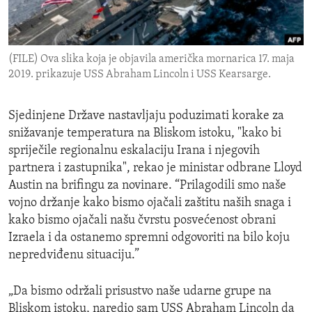
ENVIRONMENT AND HEALTH
IDEALS AND INSTITUTIONS
(FILE) Ova slika koja je objavila američka mornarica 17. maja
2019. prikazuje USS Abraham Lincoln i USS Kearsarge.
Sjedinjene Države nastavljaju poduzimati korake za
snižavanje temperatura na Bliskom istoku, "kako bi
spriječile regionalnu eskalaciju Irana i njegovih
partnera i zastupnika", rekao je ministar odbrane Lloyd
Austin na brifingu za novinare. “Prilagodili smo naše
vojno držanje kako bismo ojačali zaštitu naših snaga i
kako bismo ojačali našu čvrstu posvećenost obrani
Izraela i da ostanemo spremni odgovoriti na bilo koju
nepredviđenu situaciju.”
„Da bismo održali prisustvo naše udarne grupe na
Bliskom istoku, naredio sam USS Abraham Lincoln da