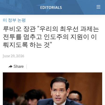
Accessibility
links
Skip
미 정부 논평
to
HOME
루비오 장관 "우리의 최우선 과제는
main
VIDEO
content
전투를 멈추고 인도주의 지원이 이
RADIO
Skip
뤄지도록 하는 것"
to
REGIONS
main
June 29, 2026
TOPICS
AFRICA
Navigation
Skip
Share
ARCHIVE
AMERICAS
HUMAN RIGHTS
to
ABOUT US
ASIA
SECURITY AND DEFENSE
Search
EUROPE
AID AND DEVELOPMENT
FOLLOW US
MIDDLE EAST
DEMOCRACY AND GOVERNANCE
ECONOMY AND TRADE