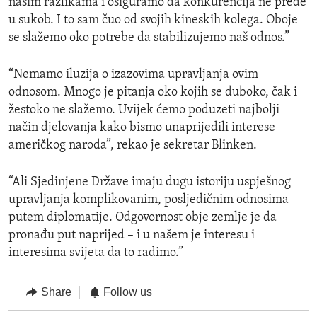
našim razlikama i osiguramo da konkurencija ne pređe
u sukob. I to sam čuo od svojih kineskih kolega. Oboje
se slažemo oko potrebe da stabilizujemo naš odnos.”
“Nemamo iluzija o izazovima upravljanja ovim
odnosom. Mnogo je pitanja oko kojih se duboko, čak i
žestoko ne slažemo. Uvijek ćemo poduzeti najbolji
način djelovanja kako bismo unaprijedili interese
američkog naroda”, rekao je sekretar Blinken.
“Ali Sjedinjene Države imaju dugu istoriju uspješnog
upravljanja komplikovanim, posljedičnim odnosima
putem diplomatije. Odgovornost obje zemlje je da
pronađu put naprijed – i u našem je interesu i
interesima svijeta da to radimo.”
Share
Follow us