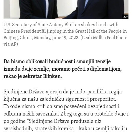
ENVIRONMENT AND HEALTH
IDEALS AND INSTITUTIONS
U.S. Secretary of State Antony Blinken shakes hands with
Chinese President Xi Jinping in the Great Hall of the People in
Beijing, China, Monday, June 19, 2023. (Leah Millis/Pool Photo
via AP)
Da bismo oblikovali budućnost i smanjili tenzije
između dvije zemlje, moramo početi s diplomatijom,
rekao je sekretar Blinken.
Sjedinjene Države vjeruju da je indo-pacifička regija
ključna za našu zajedničku sigurnost i prosperitet.
Takođe nismo krili da smo posvećeni bezbjednosti i
odbrani naših saveznika. Zbog toga su u protekle dvije i
po godine “Sjedinjene Države preduzele niz
svrsishodnih, strateških koraka – kako u zemlji tako i u