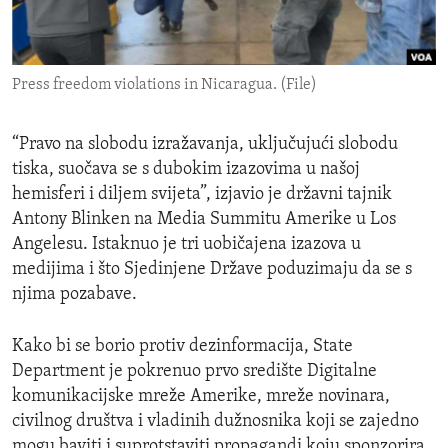
ENVIRONMENT AND HEALTH
IDEALS AND INSTITUTIONS
Press freedom violations in Nicaragua. (File)
“Pravo na slobodu izražavanja, uključujući slobodu
tiska, suočava se s dubokim izazovima u našoj
hemisferi i diljem svijeta”, izjavio je državni tajnik
Antony Blinken na Media Summitu Amerike u Los
Angelesu. Istaknuo je tri uobičajena izazova u
medijima i što Sjedinjene Države poduzimaju da se s
njima pozabave.
Kako bi se borio protiv dezinformacija, State
Department je pokrenuo prvo središte Digitalne
komunikacijske mreže Amerike, mreže novinara,
civilnog društva i vladinih dužnosnika koji se zajedno
mogu baviti i suprotstaviti propagandi koju sponzorira