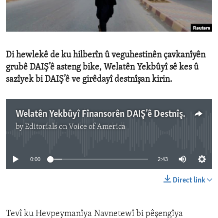
ENVIRONMENT AND HEALTH
IDEALS AND INSTITUTIONS
Di hewlekê de ku hilberîn û veguhestinên çavkanîyên
grubê DAIŞ’ê asteng bike, Welatên Yekbûyî sê kes û
sazîyek bi DAIŞ’ê ve girêdayî destnîşan kirin.
Welatên Yekbûyî Fînansorên DAIŞ’ê Destnîşan Dike
by
Editorials on Voice of America
No media source currently available
0:00
2:43
Direct link
Tevî ku Hevpeymanîya Navnetewî bi pêşengîya