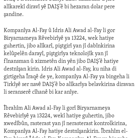
alîkarekî diravî yê DAIŞ’ê bi hezaran dolar pere
şandine.
Kompanîya Al-Fay û Idris Ali Awad al-Fay li gor
Biryarnameya Rêvebirîyê ya 13224, wek hatiye
guhertin, jibo alîkarî, piştgirî yan jî dabînkirina
kelûpelên darayî, piştgirîya teknolojîk yan jî
fînansman û xizmetên din yên jibo DAIŞ’ê hatiye
destnîşan kirin. Idris Ali Awad al-Fay, ku niha di
girtigeha Îraqê de ye, kompanîya Al-Fay ya bingeha li
Tirkîyê ser navê DAIŞ’ê bo alîkarîya belavkirina diravan
li seranserê cîhanê bi kar anîye.
Îbrahîm Ali Awad al-Fay li gorî Biryarnameya
Rêvebirîyê ya 13224, wekî hatiye guhertin, jibo
xwedîbûn, rasterast yan jî nerasterast kontrolkirina,
Kompanîya Al-Fay hatiye destnîşankirin. Îbrahîm el-