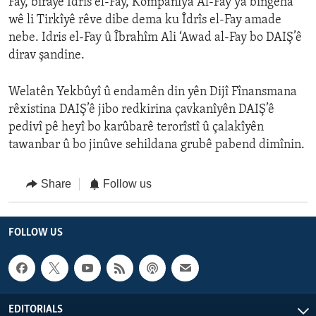
Fay, birayê Îdrîs el-Fay, Kompanîya Al-Fay ya bingeha
wê li Tirkîyê rêve dibe dema ku Îdrîs el-Fay amade
nebe. Idris el-Fay û Îbrahîm Ali ‘Awad al-Fay bo DAIŞ’ê
dirav şandine.
Welatên Yekbûyî û endamên din yên Dijî Fînansmana
rêxistina DAIŞ’ê jibo redkirina çavkanîyên DAIŞ’ê
pedivî pê heyî bo karûbarê terorîstî û çalakîyên
tawanbar û bo jinûve sehildana grubê pabend dimînin.
Share
Follow us
FOLLOW US
EDITORIALS