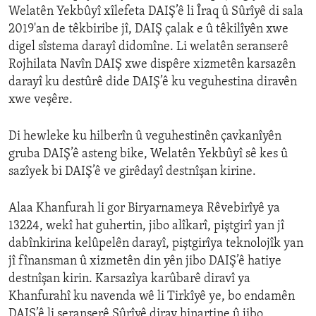
Welatên Yekbûyî xîlefeta DAIŞ’ê li Îraq û Sûrîyê di sala
2019'an de têkbiribe jî, DAIŞ çalak e û têkilîyên xwe
digel sîstema darayî didomîne. Li welatên seranserê
Rojhilata Navîn DAIŞ xwe dispêre xizmetên karsazên
darayî ku destûrê dide DAIŞ’ê ku veguhestina diravên
xwe veşêre.
Di hewleke ku hilberîn û veguhestinên çavkanîyên
gruba DAIŞ’ê asteng bike, Welatên Yekbûyî sê kes û
sazîyek bi DAIŞ’ê ve girêdayî destnîşan kirine.
Alaa Khanfurah li gor Biryarnameya Rêvebirîyê ya
13224, wekî hat guhertin, jibo alîkarî, piştgirî yan jî
dabînkirina kelûpelên darayî, piştgirîya teknolojîk yan
jî fînansman û xizmetên din yên jibo DAIŞ’ê hatiye
destnîşan kirin. Karsazîya karûbarê diravî ya
Khanfurahî ku navenda wê li Tirkîyê ye, bo endamên
DAIŞ’ê li seranserê Sûrîyê dirav hinartine û jibo