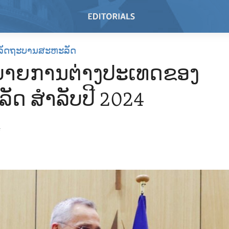
ລັດຖະບານສະຫະລັດ
ບາຍການຕ່າງປະເທດຂອງ
ັດ ສຳລັບປີ 2024
4