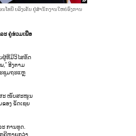
ນໂທນີ ບລິງເຄັນ ຢູ່ສຳນັກງານໃຫຍ່ອົງການ
 ຄູ່ຮ່ວມເພື່ອ
ູ້ທີ່ມີວິໄສທັດ
ໄພ,” ອີງຕາມ
ປະຊຸມຖະແຫຼ
ື່ອສະ ໜັບສະໜູນ
ານຂອງ ຣັດເຊຍ
ລະ ການທູດ.
ກຄີຫຼາຍກວ່າ