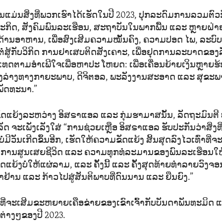
ນັ້ນແມ່ນສິ່ງທີ່ພວກເຮົາໄດ້ເຮັດໃນປີ 2023, ປຸກລະດົມການລວມຕົ
ະກິດ, ສັງຄົມພົນລະເຮືອນ, ສະຖາບັນໃນພາກພື້ນ ແລະ ຫຼາຍຝ່າ
ງດ້ານອາຫານ, ເພື່ອສົງເສີມຄວາມໝັ້ນຄົງ, ຄວາມປອດ ໄພ, ລະບົບ
ື່ອຕໍ່ສູ້ກັບວິກິດ ການຢາເສບຕິດສັງເຄາະ, ເພື່ອຢຸດການລະບາດຂອງ
ເທດຕາມອຳເພີໃຈເພື່ອຫາປະ ໂຫຍດ: ເພື່ອເຄື່ອນຍ້າຍເງິນຫຼາຍຮ້ອ
ຄງລ່າງທາງກາຍະພາບ, ດິຈິຕອລ, ພະລັງງານສະອາດ ແລະ ສຸຂະພ
ພັດທະນາ.”
ແຍ້ງລະຫວ່າງ ອິສຣາແອລ ແລະ ກຸ່ມຮາມາສນັ້ນ, ລັດຖະມົນຕີ ບ
ດ ຈະເພັ່ງເລັງໃສ່ “ການຊ່ວຍເຫຼືອ ອິສຣາແອລ ຮັບປະກັນວ່າສິ່ງທີ່
ະບໍ່ມີວັນເກີດຂຶ້ນອີກ, ເຮັດໃຫ້ຄວາມຂັດແຍ້ງ ສິ້ນສຸດລົງໄວເທົ່າທ
ນການສູນເສຍຊີວິດ ແລະ ຄວາມທຸກທໍລະມານຂອງພົນລະເຮືອນໃຫ້
ດແຍ້ງບໍ່ໃຫ້ແຜ່ລາມ, ແລະ ຄັ້ງນີ້ ແລະ ຄັ້ງສຸດທ້າຍທຳລາຍວົ
າຢ້ານ ແລະ ກ້າວໄປສູ່ສັນຕິພາບທີ່ດົນນານ ແລະ ຍືນຍົງ.”
ີ່ຈະເສີມຂະຫຍາຍເຄືອຂ່າຍຂອງເຂົາເຈົ້າກັບບັນດາພັນທະມິດ ແລະ
ຍຕ່າງໆຂອງປີ 2023.