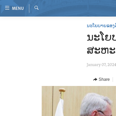
Accessibility
MENU
links
Search
Skip
HOME
ນະໂຍບາຍຂອງ
to
VIDEO
main
ນະໂຍ
content
RADIO
Skip
ສະຫະລ
REGIONS
to
main
TOPICS
AFRICA
January 07, 202
Navigation
ARCHIVE
AMERICAS
HUMAN RIGHTS
Skip
to
ABOUT US
Share
ASIA
SECURITY AND DEFENSE
Search
EUROPE
AID AND DEVELOPMENT
MIDDLE EAST
DEMOCRACY AND GOVERNANCE
ECONOMY AND TRADE