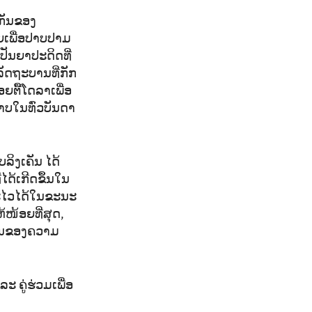
ວກັນຂອງ
ຍເພື່ອປາບປາມ
ປັນຍາປະດິດທີ່
ລັດຖະບານທີ່ກັກ
ຍຕື້ໂດລາເພື່ອ
າບໃນທົ່ວບັນດາ
ລິງເຄັນ ໄດ້
ໄດ້ເກີດຂຶ້ນໃນ
ີ່ຈະໄວໄດ້ໃນຂະນະ
ໜ້ອຍທີ່ສຸດ,
ງຈອນຂອງຄວາມ
 ຄູ່ຮ່ວມເພື່ອ