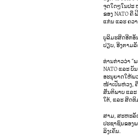
ຈຸດໃດໆໃນປະ ຫວັ
ຂອງ NATO ຄື ຟ
ແກ່ນ ແລະ ຄວາ
ບູລິມະສິດອີກອັ
ປຽບ, ອີງຕາມລັ
ທ່ານກ່າວວ່າ 
NATO ແລະ ບັນດ
ອະນຸຍາດໃຫ້ພວກ
ໜ້າເປັນຫ່ວງ, 
ສັນຕິພາບ ແລະ
ໃຕ້, ແລະ ສິດທິ
ສາມ, ສະຫະລັດ
ປະຊາຊົນຂອງພວ
ລິງເຄັນ.