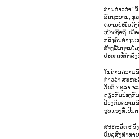
ທ່ານກ່າວວ່າ “
ລັດຖະບານ, ທຸລ
ຄວາມບໍ່ໝັ້ນຄົ
ໜ້າເຊື່ອຖື: ເພ
ກຂັງຄົນຕ່າງປະ
ສ້າງພື້ນຖານໂ
ປະເທດທີ່ກຳລັງ
ໃນດ້ານຄວາມຂັດ
ກ່າວວ່າ ສະຫະລັ
ວັນທີ 7 ຕຸລາ ຈ
ດຽວກັນປ້ອງກັ
ປ້ອງກັນຄວາມຂັ
ຮຸນແຮງທີ່ເປັນຕ
ສະຫະລັດ ຫວັງທ
ບັນລຸສິ່ງທ້າທາ