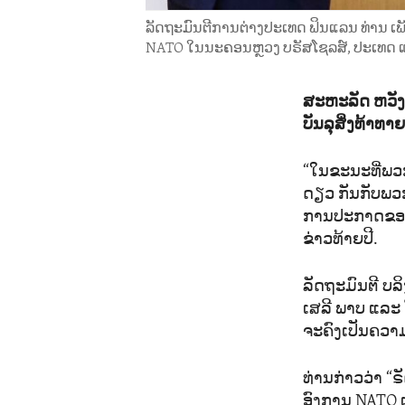
ລັດຖະມົນຕີການຕ່າງປະເທດ ຟິນແລນ ທ່ານ ເພ
NATO ໃນນະຄອນຫຼວງ ບຣັສໂຊລສ໌, ປະເທດ
ສະຫະລັດ ຫວັງທ
ບັນລຸສິ່ງທ້າທາ
“ໃນຂະນະທີ່ພວກເ
ດຽວ ກັນກັບພວກ
ການປະກາດຂອງລ
ຂ່າວທ້າຍປີ.
ລັດຖະມົນຕີ ບລິ
ເສລີ ພາບ ແລະ
ຈະຄົງເປັນຄວາ
ທ່ານກ່າວວ່າ “
ອົງການ NATO ແ