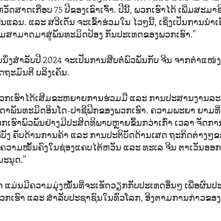
ດສາດເກືອບ 75 ປີຂອງເຂົາເຈົ້າ. ປີນີ້, ພວກເຮົາໄດ້ ເພີ່ມສະມາ
ິນແລນ. ແລະ ສວີເດັນ ຈະເຂົ້າຮ່ວມໃນ ໄວໆນີ້, ເຊິ່ງເປັນການນ
ມສາມາດມາສູ່ພັນທະມິດປ້ອງ ກັນປະເທດຂອງພວກເຮົາ.”
ນນຶ່ງສຳລັບປີ 2024 ຈະເປັນການສືບຕໍ່ພົວພັນກັບ ຈີນ ຈາກຕຳແໜ່ງ
ດຖະມົນຕີ ບລິງເຄັນ.
“ພວກເຮົາໄດ້ເສີມຂະຫຍາຍການຮ່ວມມື ແລະ ການປະສານງານລະ
າພັນທະມິດອິນໂດ-ປາຊີຟິກຂອງພວກເຮົາ. ຄວາມພະຍາ ຍາມທີ່ວ່
ເຮົາພົວພັນຢ່າງມີປະສິດທິພາບຫຼາຍຂຶ້ນກວ່າເກົ່າ ເວລາ ຈັດການ
ຄືບັງ ຄັບດ້ານການຄ້າ ແລະ ການປະຕິບັດດ້ານເສດ ຖະກິດຕ່າງໆຂອງ
 ຄວາມໝັ້ນຄົງໃນຊ່ອງແຄບໄຕ້ຫວັນ ແລະ ທະເລ ຈີນ ຕາເວັນອອກ 
ມະນຸດ.”
 ແມ່ນມີຄວາມມຸ່ງໝັ້ນທີ່ຈະເຮັດວຽກກັບປະເທດອື່ນໆ ເພື່ອຜົ
ກເຮົາ ແລະ ສຳລັບປະຊາຊົນໃນທົ່ວໂລກ, ອີງຕາມການກ່າວຂອງລ