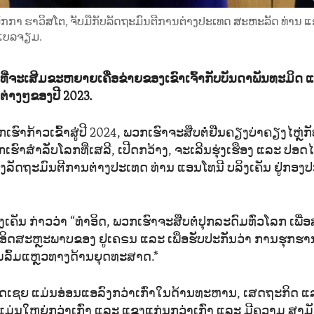
ັກກາ ຮາວິສໂຕ, ຈັບມືກັບລັດຖະມົນຕີການຕ່າງປະເທດ ສະຫະລັດ ທ່ານ ແອ
 ແບລຈຽມ.
ີ່ຈະເສີມຂະຫຍາຍເຄືອຂ່າຍຂອງເຂົາເຈົ້າກັບບັນດາພັນທະມິດ ແລະ
ຍຕ່າງໆຂອງປີ 2023.
ຮົາກ້າວເຂົ້າສູ່ປີ 2024, ພວກເຮົາຈະສືບຕໍ່ຢືນຄຽງບ່າຄຽງໄຫຼ່ກັບຜ
ເຮົາສຳລັບໂລກທີ່ເສລີ, ເປີດກວ້າງ, ຈະເລີນຮຸ່ງເຮືອງ ແລະ ປອດ
ັດຖະມົນຕີການຕ່າງປະເທດ ທ່ານ ແອນໂທນີ ບລິງເຄັນ ຢູ່ກອງ
ງເຄັນ ກ່າວວ່າ “ທຳອິດ, ພວກເຮົາຈະສືບຕໍ່ປຸກລະດົມທົ່ວໂລກ ເພ
 ອິດສະຫຼະພາບຂອງ ຢູເຄຣນ ແລະ ເພື່ອຮັບປະກັນວ່າ ການຮຸກຮ
ມລົ້ມແຫຼວທາງດ້ານຍຸດທະສາດ.*
ຣັດເຊຍ ແມ່ນອ່ອນແອລົງກວ່າເກົ່າໃນດ້ານທະຫານ, ເສດຖະກິດ ແ
ມ່ນໃຫຍ່ກວ່າເກົ່າ ແລະ ແຂງແກ່ນກວ່າເກົ່າ ແລະ ມີຄວາມ ສາມັ