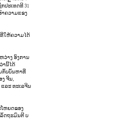
ຊິກປະເທດທີ 31
ຳເອົາຄວາມແຂງ
ທີ່ໃຫ້ຄວາມໄດ້
ຫວ່າງ ອົງການ
ານີ້ໄດ້
ກັບບັນຫາທີ່
 ຈີິນ,
ແລະ ທະ​ເລ​ຈີນ
ນປະໂຫຍດຂອງ
ັດຖະມົນຕີ ບ