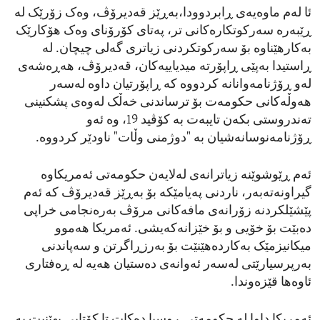
ئا لەم ماوەیەی ڕابردوودا،بەڕێز قەدیرۆڤ، وەک زۆرێک لە
ڕێبەرە سەرکوتکارەکانی تر، پەتای کۆرۆنای وەک هۆکارێک
بەکارهێناوە بۆ سەرکوتکردنی زیاتری گەلی چیچان. لە
ڕاستیدا بەپێی ڕاپۆرتە میدیاییەکان، قەدیرۆڤ، هەڕەشەی
لەو ڕۆژنامەوانانە کردووە کە ڕاپۆرتیان داوە لەسەر
هەوڵەکانی حکومەت بۆ ترساندنی خەڵک لەوەی پشکنینی
تەندروستی بکەن تایبەت بە کۆڤید 19، وە ئەو
ڕۆژنامەنوسانەشیان بە "دوژمنی وڵات" ناودێر کردووە.
ئەم ڕێوشوێنە زیاترانەی لەلایەن حکومەتی ئەمریکاوە
گیراونەتەبەر، ناردنی پەیامێکە بۆ بەڕێز قەدیرۆڤ کە ئەم
پێشێلکردنە زۆرانەی مافەکانی مرۆڤ بەرەنجامی خراپی
دەبێت بۆ خۆیی و بۆ خێزانەکەیشی. ئەمریکا هەموو
میکانیزمێک بەکاردەهێنێت بۆ بەرزڕاگرتن و سەپاندنی
بەرپرسیارێتی لەسەر ئەوانەی دەستیان هەیە لە ڕەفتاری
ئاوەها قێزەوندا.
ئەمریکا داوا لە حکومەتی ڕوسیا دەکات تا کۆتایی بهێنیت بە