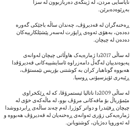
نایاسایی مردن، لە ژینگەی دەربازبوون لە سزا
بەڕێوەدەبرێن.
ڕەخنەگران لە قەدیرۆڤ، چەندان ساڵە باجێکی گەورە
دەدەن، بەهۆی ئەوەی ڕاپۆرت لەسەر پێشێلکارییەکان
دەدەن لە چیچان.
لە ساڵی 2017دا ژمارەیەک هاوڵاتی چیچان لەوانەی
پەیوەندییان لەگەڵ دامەزراوە ئاسایشییەکانی قەدیرۆڤدا
هەبووە گوناهبار کران بە کوشتنی بۆریس نێمستۆڤ،
ڕێبەری ئۆپزسیۆنی ڕوسیا.
لە ساڵی 2009دا ناتالیا ئیستمرۆڤا، کە لە ڕێکخراوی
مێمۆریاڵ بۆ مافەکانی مرۆڤ بوو، لە ماڵەکەی خۆی لە
چیچان ڕفێندرا و دواتر کوژرا. لەم چەند ساڵەی ڕابردووشدا
ژمارەیەکی زۆری ئەوانەی ڕەخنەیان لە قەدیرۆڤ هەبووە و
لە ئەوروپا دەژیان، کوشتویانن.