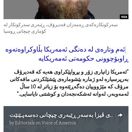
ENVIRONMENT AND HEALTH
IDEALS AND INSTITUTIONS
سەرکوتکارەکەی ڕەمەزان قەدیرۆڤ، ڕێبەری سەرکوتکار لە
کۆماری چیچانی ڕوسیا
ئەم وتارەی لە دەنگی ئەمەریکا بڵاوکراوەتەوە
ڕاوبۆچوونی حکومەتی ئەمەریکایە
"ئەمریکا زانیاری زۆر و بڕواپێکراوی هەیە کە قەدیرۆڤ
بەرپرسیارە لەو ژمارە بێشومارەی پێشێلکردنی مافەکانی
مرۆڤ کە مێژووییان دەگەڕێتەوە بۆ زیاتر لە 10 ساڵ
لەمەوبەر، لەوانە ئەشکەنجەدان و کوشتنی نایاسایی."
ئەمەریکا کۆتوبەندی ڤیزا بەسەر ڕێبەری چیچانی دەسەپـێنێت
by
Editorials on Voice of America
No media source currently available