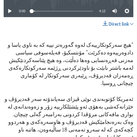
0:00
4:12
Direct link
"هیچ سەرکوتکارییەک لەوە گەورەتر نییە کە بە ناوی یاسا و
دادوەرییەوە دەکرێت" مۆنتسکیۆ، فەیلەسوفی سیاسی
مەزنی فەڕەنسایی وەها دەڵێت، وە هیچ پێناسەکردنێکیش
لەمە باشتر نابێت بۆ ناودێرکردنی ڕژێمە سەرکوتکارەکەی
ڕەمەزان قەدیرۆڤ، ڕێبەری سەرکوتکار لە کۆماری
چیچانی ڕوسیا.
ئەمریکا کۆتوبەندی نوێی ڤیزای سەپاندۆتە سەر قەدیرۆڤ و
خێزانەکەشی بەهۆی ئەو پێشێلکارییە زۆر و زەوەندانەی لە
بواری مافەکانی مرۆڤدا کردونی بەرامبەر گەلی چیچان.
وەک بەرەنجامێکیش قەدیرۆڤ و هاوسەرەکەی و هەردوو
کچەکەی کە لە سەرو تەمەنی 18 ساڵیەوەن، هاتنە ناو