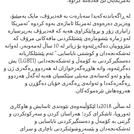
ئەمریکایان لێ قەدەغە کراوە.
لە ڕاگەیاندنەکەیدا سەبارەت بە قەدیرۆڤ، مایک پەمپێیۆ،
وەزیری دەرەوەی ئەمریکا ئاماژەی بەوە کردوە "ئەمریکا
زانیاری زۆر و بڕواپێکراوی هەیە کە قەدیرۆڤ بەرپرسیارە
لەو ژمارە بێشومارەی پێشێلکردنی مافەکانی مرۆڤ کە
مێژووییان دەگەڕێتەوە بۆ زیاتر لە 10 ساڵ لەمەوبەر، لەوانە
ئەشکەنجەدان و کوشتنی نایاسایی." ئەم پێشێلکاریانە
دەستگیرکردنی بە کۆمەڵ و ئەشکەنجەدانی (LGBTI) یش
دەگرێتەوە، واتە هاوڕەگەزخوازان لە هەردوو ڕەگەزی ژن و
پیاو و ئەو کەسانەی مەیلی سێکسیان هەیە لەگەڵ هەردوو
ڕەگەزەکەدا و ئەوانەی ڕەگەزی خۆیان دەگۆڕن و
هەروەهاش نێرەموکەکان.
لە ساڵی 2018دا لێکۆڵینەوەی نێوەندی ئاسایش و هاوکاری
ئەوروپا، ئاشکرای کرد؛ هەراسان کردن و سەرکوتکردن و
گرتنی بە کۆمەڵ و دەستگیرکردنی نایاسایی و
ئەشکەنجەدان و بێسەروشوێنکردنی ناچاری و سزای