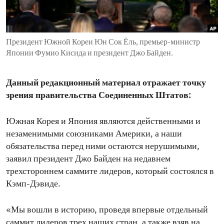
ENVIRONMENT AND HEALTH
IDEALS AND INSTITUTIONS
Президент Южной Кореи Юн Сок Ёль, премьер-министр
Японии Фумио Кисида и президент Джо Байден.
Данный редакционный материал отражает точку
зрения правительства Соединенных Штатов:
Южная Корея и Япония являются действенными и
незаменимыми союзниками Америки, а наши
обязательства перед ними остаются нерушимыми,
заявил президент Джо Байден на недавнем
трехстороннем саммите лидеров, который состоялся в
Кэмп-Дэвиде.
«Мы вошли в историю, проведя впервые отдельный
саммит лидеров трех наших стран, а также взяв на