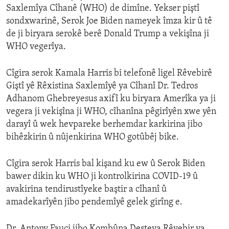
Saxlemîya Cîhanê (WHO) de dimîne. Yekser piştî
sondxwarinê, Serok Joe Biden nameyek îmza kir û tê
de ji biryara serokê berê Donald Trump a vekişîna ji
WHO vegerîya.
Cîgira serok Kamala Harris bi telefonê ligel Rêvebirê
Giştî yê Rêxistina Saxlemîyê ya Cîhanî Dr. Tedros
Adhanom Ghebreyesus axifî ku biryara Amerîka ya ji
vegera ji vekişîna ji WHO, cîhanîna pêgirîyên xwe yên
darayî û wek hevpareke berhemdar karkirina jibo
bihêzkirin û nûjenkirina WHO gotûbêj bike.
Cîgira serok Harris bal kişand ku ew û Serok Biden
bawer dikin ku WHO ji kontrolkirina COVID-19 û
avakirina tendirustîyeke baştir a cîhanî û
amadekarîyên jibo pendemîyê gelek girîng e.
Dr. Antony Fauci jibo Kombûna Desteya Rêvebir ya