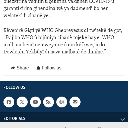
bilezkirina vedîtin û çêkirina vaksînên COVID-19 û
garantîkirina gihendina wê ya dadmendî bo her
welatekî li cîhanê ye.
Rêvebirê Giştî yê WHO Ghebreyesus di twîtekê de got,
“Ev jibo WHO û bijûnîya cîhanê rojeke baş e. WHO
malbata hemî neteweyan e û em kêfxweş in ku
Dewletên Yekbûyî di nava malbatê de dimîne.”
Share
Follow us
FOLLOW US
EDITORIALS