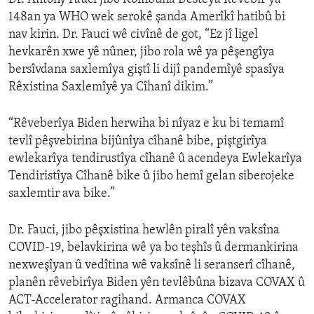
148an ya WHO wek serokê şanda Amerîkî hatibû bi
nav kirin. Dr. Fauci wê civînê de got, “Ez jî ligel
hevkarên xwe yê nûner, jibo rola wê ya pêşengîya
bersîvdana saxlemîya giştî li dijî pandemîyê spasîya
Rêxistina Saxlemîyê ya Cîhanî dikim.”
“Rêveberîya Biden herwiha bi nîyaz e ku bi temamî
tevlî pêşvebirina bijûnîya cîhanê bibe, piştgirîya
ewlekarîya tendirustîya cîhanê û acendeya Ewlekarîya
Tendiristîya Cîhanê bike û jibo hemî gelan siberojeke
saxlemtir ava bike.”
Dr. Fauci, jibo pêşxistina hewlên piralî yên vaksîna
COVID-19, belavkirina wê ya bo teşhîs û dermankirina
nexweşîyan û vedîtina wê vaksînê li seranserî cîhanê,
planên rêvebirîya Biden yên tevlêbûna bizava COVAX û
ACT-Accelerator ragihand. Armanca COVAX