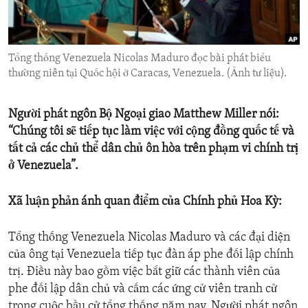
ENVIRONMENT AND HEALTH
IDEALS AND INSTITUTIONS
Tổng thống Venezuela Nicolas Maduro đọc bài phát biểu
thường niên tại Quốc hội ở Caracas, Venezuela. (Ảnh tư liệu).
Người phát ngôn Bộ Ngoại giao Matthew Miller nói:
“Chúng tôi sẽ tiếp tục làm việc với cộng đồng quốc tế và
tất cả các chủ thể dân chủ ôn hòa trên phạm vi chính trị
ở Venezuela”.
Xã luận phản ánh quan điểm của Chính phủ Hoa Kỳ:
Tổng thống Venezuela Nicolas Maduro và các đại diện
của ông tại Venezuela tiếp tục đàn áp phe đối lập chính
trị. Điều này bao gồm việc bắt giữ các thành viên của
phe đối lập dân chủ và cấm các ứng cử viên tranh cử
trong cuộc bầu cử tổng thống năm nay. Người phát ngôn