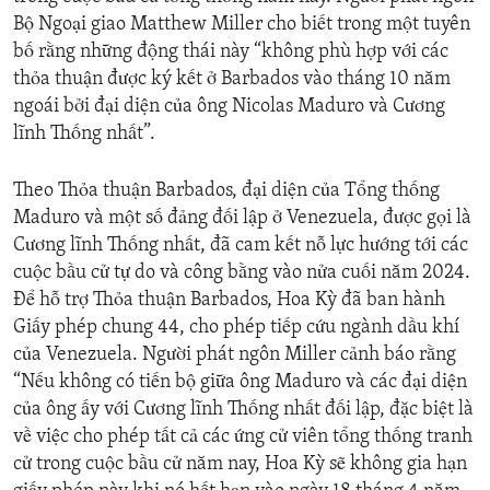
Bộ Ngoại giao Matthew Miller cho biết trong một tuyên
bố rằng những động thái này “không phù hợp với các
thỏa thuận được ký kết ở Barbados vào tháng 10 năm
ngoái bởi đại diện của ông Nicolas Maduro và Cương
lĩnh Thống nhất”.
Theo Thỏa thuận Barbados, đại diện của Tổng thống
Maduro và một số đảng đối lập ở Venezuela, được gọi là
Cương lĩnh Thống nhất, đã cam kết nỗ lực hướng tới các
cuộc bầu cử tự do và công bằng vào nửa cuối năm 2024.
Để hỗ trợ Thỏa thuận Barbados, Hoa Kỳ đã ban hành
Giấy phép chung 44, cho phép tiếp cứu ngành dầu khí
của Venezuela. Người phát ngôn Miller cảnh báo rằng
“Nếu không có tiến bộ giữa ông Maduro và các đại diện
của ông ấy với Cương lĩnh Thống nhất đối lập, đặc biệt là
về việc cho phép tất cả các ứng cử viên tổng thống tranh
cử trong cuộc bầu cử năm nay, Hoa Kỳ sẽ không gia hạn