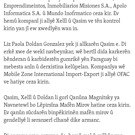
Emprendimeintos, Inmobiliarios Misiones S.A., Apolo
Informatica S.A. û Mundo Inofrmatico ceza kir. Ev
hemû kompanî ji alîyê Xelîl û Qasim ve tên kontrol
kirin yan jî ew xwedîyên wan in.
Liz Paola Doldan Gonzalez yek ji alîkarên Qasim e. Di
erkê xwe de wekî navbeynkar, wê bertîl dida karkerên
bênderan û karbidestên gumrikê yên Paraguay bi
mebesta anîn û derxistina kelûpelan. Kompanîya wê
Mobile Zone International Import-Export ji alîyê OFAC
ve hatiye ceza kirin.
Qasim, Xelîl û Doldan li gorî Qanûna Magnitsky ya
Navnetewî bo Lêpirsîna Mafên Mirov hatine ceza kirin.
Ev qanûn sûcdarên binpêkirinên mafên mirov û
gendelîyê li seranserî cîhanê dike armanc.