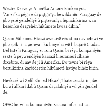
Wezîrê Derve yê Amerîka Antony Blinken got,
“Amerîka pêgir e di piştgirîya hewildanên Paraguay de
jibo şerê gendelîyê û piştevanîya lêpirsînkirina wan
kesên ku dezgehên hikûmetê lawaz dikin.”
Qasim Mihemed Hîcazî xwedîyê rêxistina navnetewî ye
jibo spîkirina pereyan ku bingeha wê li bajarê Ciudad
Del Este li Paraguay e. Tora Qasim bi rêya kompanîyên
sexte û peywendîyên karsazî li seranserî cîhanê
dixebite, di nav de jî li Amerîka. Ew tevne bi rêya
bertîlkirina karbidestên hikûmetê hatiye bihêz kirin.
Hevkarê wî Xelîl Ehmed Hîcazî jî hate cezakirin jiber
ku wî alîkarî dabû Qasim di çalakîyên wî yên gendel
de.
OFAC herwiha kompanîyên Espana Informatica,