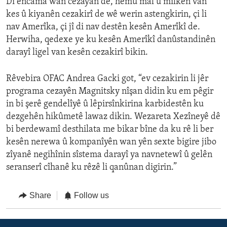
Di encama wan cezayan de, hemû mal û milkên van
kes û kiyanên cezakirî de wê werin astengkirin, çi li
nav Amerîka, çi jî di nav destên kesên Amerîkî de.
Herwiha, qedexe ye ku kesên Amerîkî danûstandinên
darayî ligel van kesên cezakirî bikin.
Rêvebira OFAC Andrea Gacki got, “ev cezakirin li jêr
programa cezayên Magnitsky nîşan didin ku em pêgir
in bi şerê gendelîyê û lêpirsînkirina karbidestên ku
dezgehên hikûmetê lawaz dikin. Wezareta Xezîneyê dê
bi berdewamî desthilata me bikar bîne da ku rê li ber
kesên nerewa û kompanîyên wan yên sexte bigire jibo
zîyanê negihînin sîstema darayî ya navnetewî û gelên
seranserî cîhanê ku rêzê li qanûnan digirin.”
Share
Follow us