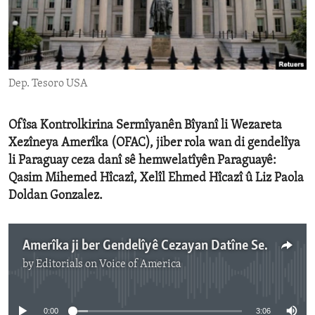
ENVIRONMENT AND HEALTH
IDEALS AND INSTITUTIONS
Dep. Tesoro USA
Ofîsa Kontrolkirina Sermîyanên Bîyanî li Wezareta
Xezîneya Amerîka (OFAC), jiber rola wan di gendelîya
li Paraguay ceza danî sê hemwelatîyên Paraguayê:
Qasim Mihemed Hîcazî, Xelîl Ehmed Hîcazî û Liz Paola
Doldan Gonzalez.
Amerîka ji ber Gendelîyê Cezayan Datîne Ser Sê Hevwelatîyên Paraguay
by
Editorials on Voice of America
No media source currently available
0:00
3:06