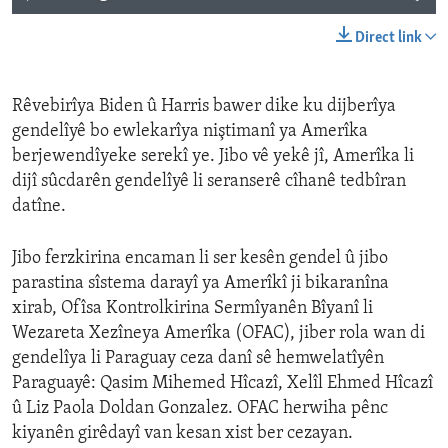
Direct link
Rêvebirîya Biden û Harris bawer dike ku dijberîya
gendelîyê bo ewlekarîya niştimanî ya Amerîka
berjewendîyeke serekî ye. Jibo vê yekê jî, Amerîka li
dijî sûcdarên gendelîyê li seranserê cîhanê tedbîran
datîne.
Jibo ferzkirina encaman li ser kesên gendel û jibo
parastina sîstema darayî ya Amerîkî ji bikaranîna
xirab, Ofîsa Kontrolkirina Sermîyanên Bîyanî li
Wezareta Xezîneya Amerîka (OFAC), jiber rola wan di
gendelîya li Paraguay ceza danî sê hemwelatîyên
Paraguayê: Qasim Mihemed Hîcazî, Xelîl Ehmed Hîcazî
û Liz Paola Doldan Gonzalez. OFAC herwiha pênc
kiyanên girêdayî van kesan xist ber cezayan.