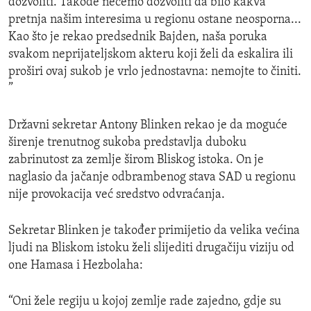
dozvoliti. Takođe nećemo dozvoliti da bilo kakva
pretnja našim interesima u regionu ostane neosporna...
Kao što je rekao predsednik Bajden, naša poruka
svakom neprijateljskom akteru koji želi da eskalira ili
proširi ovaj sukob je vrlo jednostavna: nemojte to činiti.
”
Državni sekretar Antony Blinken rekao je da moguće
širenje trenutnog sukoba predstavlja duboku
zabrinutost za zemlje širom Bliskog istoka. On je
naglasio da jačanje odbrambenog stava SAD u regionu
nije provokacija već sredstvo odvraćanja.
Sekretar Blinken je također primijetio da velika većina
ljudi na Bliskom istoku želi slijediti drugačiju viziju od
one Hamasa i Hezbolaha:
“Oni žele regiju u kojoj zemlje rade zajedno, gdje su