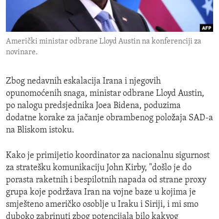
ENVIRONMENT AND HEALTH
IDEALS AND INSTITUTIONS
Američki ministar odbrane Lloyd Austin na konferenciji za
novinare.
Zbog nedavnih eskalacija Irana i njegovih
opunomoćenih snaga, ministar odbrane Lloyd Austin,
po nalogu predsjednika Joea Bidena, poduzima
dodatne korake za jačanje obrambenog položaja SAD-a
na Bliskom istoku.
Kako je primijetio koordinator za nacionalnu sigurnost
za stratešku komunikaciju John Kirby, "došlo je do
porasta raketnih i bespilotnih napada od strane proxy
grupa koje podržava Iran na vojne baze u kojima je
smješteno američko osoblje u Iraku i Siriji, i mi smo
duboko zabrinuti zbog potencijala bilo kakvog