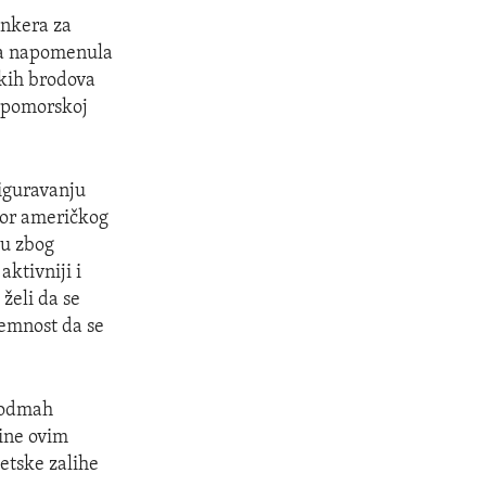
ankera za
ga napomenula
čkih brodova
j pomorskoj
siguravanju
tor američkog
ju zbog
aktivniji i
želi da se
remnost da se
a odmah
vine ovim
jetske zalihe