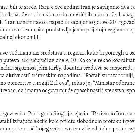
isu bili te sreće. Ranije ove godine Iran je zaplijenio dva t
lju dana. Centralna komanda američkih mornaričkih sna
21. "Iran uznemiravao, napao ili zaplijenio gotovo 20 trgova
om zastavom, što predstavlja jasnu prijetnju regionalno
obalnoj ekonomiji."
ave već imaju niz sredstava u regionu kako bi pomogli u o
ih puteva, uključujući avione A-10. Kako je rekao koordina
onalnu sigurnost John Kirby, dodatna sredstva se raspoređu
a aktivnosti" u iranskim napadima. "Postali su ratoborniji, 
no pomorstvo u regiji Zaljeva", rekao je. “Ministar odbrane 
i trebao, da imamo odgovarajuće sposobnosti i sredstva, sp
ogovornika Pentagona Singh je izjavio: “Pozivamo Iran d
stabilizirajuće akcije koje prijete slobodnom protoku trgo
nim putem, od kojeg svijet ovisi za više od jedne petine sv