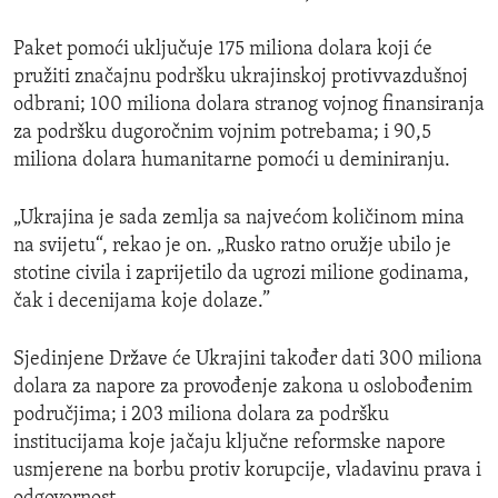
Paket pomoći uključuje 175 miliona dolara koji će
pružiti značajnu podršku ukrajinskoj protivvazdušnoj
odbrani; 100 miliona dolara stranog vojnog finansiranja
za podršku dugoročnim vojnim potrebama; i 90,5
miliona dolara humanitarne pomoći u deminiranju.
„Ukrajina je sada zemlja sa najvećom količinom mina
na svijetu“, rekao je on. „Rusko ratno oružje ubilo je
stotine civila i zaprijetilo da ugrozi milione godinama,
čak i decenijama koje dolaze.”
Sjedinjene Države će Ukrajini također dati 300 miliona
dolara za napore za provođenje zakona u oslobođenim
područjima; i 203 miliona dolara za podršku
institucijama koje jačaju ključne reformske napore
usmjerene na borbu protiv korupcije, vladavinu prava i