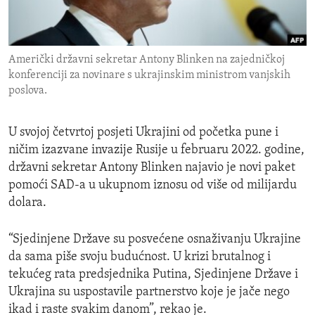
ENVIRONMENT AND HEALTH
IDEALS AND INSTITUTIONS
Američki državni sekretar Antony Blinken na zajedničkoj
konferenciji za novinare s ukrajinskim ministrom vanjskih
poslova.
U svojoj četvrtoj posjeti Ukrajini od početka pune i
ničim izazvane invazije Rusije u februaru 2022. godine,
državni sekretar Antony Blinken najavio je novi paket
pomoći SAD-a u ukupnom iznosu od više od milijardu
dolara.
“Sjedinjene Države su posvećene osnaživanju Ukrajine
da sama piše svoju budućnost. U krizi brutalnog i
tekućeg rata predsjednika Putina, Sjedinjene Države i
Ukrajina su uspostavile partnerstvo koje je jače nego
ikad i raste svakim danom”, rekao je.