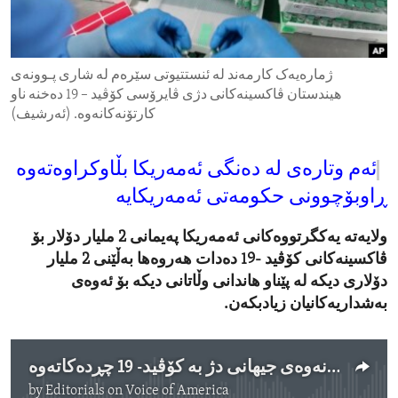
ENVIRONMENT AND HEALTH
IDEALS AND INSTITUTIONS
ژمارەیەک کارمەند لە ئنستتیوتی سێرەم لە شاری پـوونەی
هیندستان ڤاکسینەکانی دژی ڤایرۆسی کۆڤید – 19 دەخنە ناو
کارتۆنەکانەوە. (ئەرشیف)
ئەم وتارەی لە دەنگی ئەمەریکا بڵاوکراوەتەوە
ڕاوبۆچوونی حکومەتی ئەمەریکایە
ولایەتە یەکگرتووەکانی ئەمەریکا پەیمانی 2 ملیار دۆلار بۆ
ڤاکسینەکانی کۆڤید -19 دەدات هەروەها بەڵێنی 2 ملیار
دۆلاری دیکە لە پێناو هاندانی وڵاتانی دیکە بۆ ئەوەی
بەشداریەکانیان زیادبکەن.
ئەمەریکا بەگژداچوونەوەی جیهانی دژ بە کۆڤید- 19 چڕدەکاتەوە
by
Editorials on Voice of America