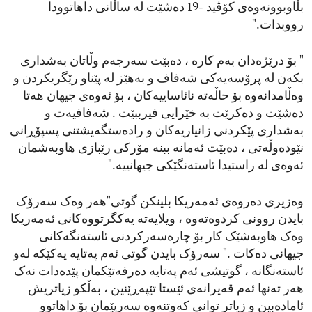
بڵاوبوونەوەی کۆڤید -19 دەشێت لە ساڵانی داهاتوودا
رووبدات."
" بۆ درێژەدان بەم کارە ، دەبێت سەرجەم وڵاتان بەشداری
بکەن لە پرۆسەیەکی شەفاف و بەهێز لە پێناو رێگریکردن و
وەڵامدانەوە بۆ حاڵەتە نائاساییەکان ، بۆ ئەوەی جیهان هەتا
دەشێت و دەکرێت بە خێرایی فیرببێت . شەفافیەت و
بەشداری پێکردنی زانیاریەکان و رادەستگەیشتنی پسپۆڕانی
نێودەوڵەتی ، دەبێت ئەمانە ببنە مۆرکی رێبازی هاوبەشمان
ئەوەی لە راستیدا ئاستەنگێکی جیهانییە."
وەزیری دەروەی ئەمەریکا بلینکن گوتی"هەر وەک سەرۆک
بایدن روونی کردوەتەوە ، ویلایەتە یەکگرتووەکانی ئەمەریکا
وەک هاوبەشێک کار بۆ چارەسەرکردنی ئاستەنگەکانی
جیهانی دەکات ." سەرۆک بایدن گوتی ئەم پەتایە یەکێکە لەو
ئاستەنگانە ، گوتیشی ئەم پەتایە دەرفەتێکمان پێدەدات نەک
هەر تەنها ئەم قەیرانەی ئێستا تێپەڕێنین ، بەڵکو زیاتریش
ئامادەبین و زیاتر توانی کەوتنەوە سەرپێمان بۆ داهاتوو