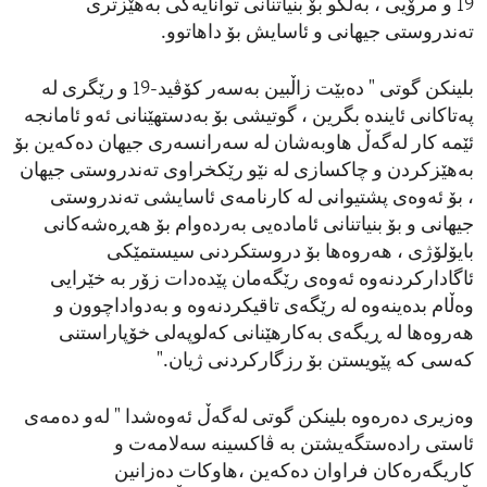
19 و مرۆیی ، بەڵکو بۆ بنیاتنانی توانایەکی بەهێزتری
تەندروستی جیهانی و ئاسایش بۆ داهاتوو.
بلینکن گوتی " دەبێت زاڵبین بەسەر کۆڤید-19 و رێگری لە
پەتاکانی ئایندە بگرین ، گوتیشی بۆ بەدستهێنانی ئەو ئامانجە
ئێمە کار لەگەڵ هاوبەشان لە سەرانسەری جیهان دەکەین بۆ
بەهێزکردن و چاکسازی لە نێو رێکخراوی تەندروستی جیهان
، بۆ ئەوەی پشتیوانی لە کارنامەی ئاسایشی تەندروستی
جیهانی و بۆ بنیاتنانی ئامادەیی بەردەوام بۆ هەڕەشەکانی
بایۆلۆژی ، هەروەها بۆ دروستکردنی سیستمێکی
ئاگادارکردنەوە ئەوەی رێگەمان پێدەدات زۆر بە خێرایی
وەڵام بدەینەوە لە رێگەی تاقیکردنەوە و بەدواداچوون و
هەروەها لە ڕیگەی بەکارهێنانی کەلوپەلی خۆپاراستنی
کەسی کە پێویستن بۆ رزگارکردنی ژیان."
وەزیری دەرەوە بلینکن گوتی لەگەڵ ئەوەشدا " لەو دەمەی
ئاستی رادەستگەیشتن بە ڤاکسینە سەلامەت و
کاریگەرەکان فراوان دەکەین ،هاوکات دەزانین