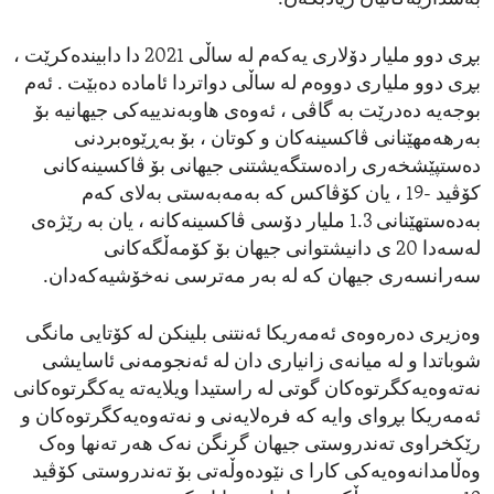
بڕی دوو ملیار دۆلاری یەکەم لە ساڵی 2021 دا دابیندەکرێت ،
بڕی دوو ملیاری دووەم لە ساڵی دواتردا ئامادە دەبێت . ئەم
بوجەیە دەدرێت بە گاڤی ، ئەوەی هاوبەندییەکی جیهانیە بۆ
بەرهەمهێنانی ڤاکسینەکان و کوتان ، بۆ بەڕێوەبردنی
دەستپێشخەری رادەستگەیشتنی جیهانی بۆ ڤاکسینەکانی
کۆڤید -19 ، یان کۆڤاکس کە بەمەبەستی بەلای کەم
بەدەستهێنانی 1.3 ملیار دۆسی ڤاکسینەکانە ، یان بە رێژەی
لەسەدا 20 ی دانیشتوانی جیهان بۆ کۆمەڵگەکانی
سەرانسەری جیهان کە لە بەر مەترسی نەخۆشیەکەدان.
وەزیری دەرەوەی ئەمەریکا ئەنتنی بلینکن لە کۆتایی مانگی
شوباتدا و لە میانەی زانیاری دان لە ئەنجومەنی ئاسایشی
نەتەوەیەکگرتوەکان گوتی لە راستیدا ویلایەتە یەکگرتوەکانی
ئەمەریکا بڕوای وایە کە فرەلایەنی و نەتەوەیەکگرتوەکان و
رێکخراوی تەندروستی جیهان گرنگن نەک هەر تەنها وەک
وەڵامدانەوەیەکی کارا ی نێودەوڵەتی بۆ تەندروستی کۆڤید