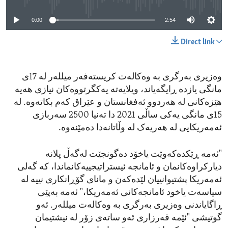
0:00
2:54
Direct link
وەزیری بەرگری بە وەکالەت کریستەفەر میللەر لە 17ی
مانگی یازدە ڕایگەیاند، ویلایەتە یەکگرتووەکان نیازی هەیە
هێزەکانی لە هەردوو ئەفغانستان و عێراق کەم بکاتەوە. لە
15ی مانگی یەکی ساڵی 2021 دا تەنیا 2500 سەربازی
ئەمەریکایی لە هەریەک لە وڵاتانەدا دەمێنەوە.
"ئەمە ڕێکدەکەوێت یاخۆد دەگونجێت لەگەڵ پلانە
دیارکراوەکانمان و ئامانجە ئیستراتیجییەکانماندا، کە گەلی
ئەمەریکا پشتیوانییان لێدەکەن و مانای گۆڕانکاری نییە لە
سیاسەت یاخود ئامانجەکانی ئەمەریکا،" ئەمە بەپێی
ڕاگایاندنی وەزیری بەرگری بە وەکالەت میللەر. ئەو
گوتیشی "ئێمە قەرزاری ئەو ساتەی زۆر لە نیشتیمان