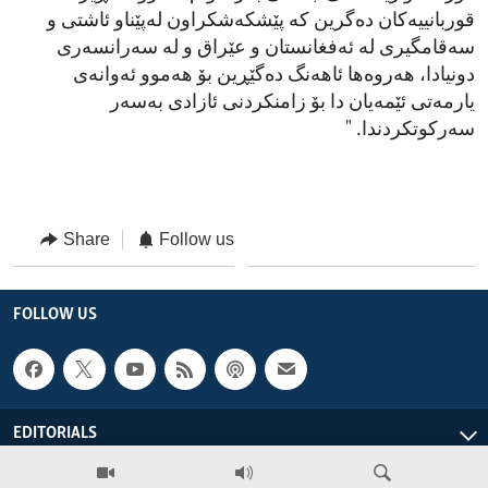
قوربانییەکان دەگرین کە پێشکەشکراون لەپێناو ئاشتی و
سەقامگیری لە ئەفغانستان و عێراق و لە سەرانسەری
دونیادا، هەروەها ئاهەنگ دەگێڕین بۆ هەموو ئەوانەی
یارمەتی ئێمەیان دا بۆ زامنکردنی ئازادی بەسەر
سەرکوتکردندا. "
Share
Follow us
FOLLOW US
EDITORIALS