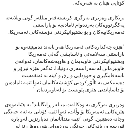
کۆتایی هێنان بە شەرەکە.
بریکاری وەزیری بەرگری کریستەفەر میللەر گوتی ویلایەتە
یەکگرتووەکان بەردەوام ئامادەیە بۆ پاراستنی
ئەمەریکاییەکان و بۆ پشتیوانیکردنی دۆستەکانی ئەمەریکا.
"هێزە چەکدارەکانی ئەمەریکا هەر پابەند دەمینێنەوە بۆ
پاراستنی سەلامەتی و ئاسایشی گەلی ئەمەریکا
وپشتیوانیکردنی هاوپەیمان و هاوبەشەکانمان، ئەوانەی
هاوبیرمانن لە سەرانسەری دونیادا. ئەگەر هێزە تیرۆر و
ناسەقامگیری و جوودایی و ڕق و کینە بە ئەنقەست
دەستبکەن بە ئاڵۆزکردنی کۆششەکانمان ئەوا ئێمە ئامادەین
بۆ داساپاندنی هێزی پێویست بۆ لەناوبردنیان. "
وەزیری بەرگری بە وەکالەت میللەر ڕایگایاند" بە هێنانەوەی
هێزەکانی ئەمەریکا بۆ وڵات، ئەوا ئێمە کۆتایی بە ئەم جەنگی
وچانە دەهێنین. گوتی "ئێمە منداڵانمان دەپارێزین لەو بارە
قورسە و زیانەکانی جەنگی بەردەوام. هەروەها ڕێز لە