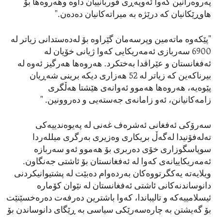
پەروەرانین کەوا ئەوپەڕی قوربانییان داوە وهەروەها بۆ
هاوڕێکانیان کە درێژە بە میراتەکانیان دەدەن."
"پێکەوە ماتەمین وپرسەمان گێراوە بۆ لەدەستدانی زیاتر لە
6900 سەربازی ئەمەریکایی کەوا ژیانی خۆیان لە
ئەفغانستان و عێراقدا بەختکرد. هەروەها هەرگیز ئەوە لە
بیرناکەین کە زیاتر لە 52 هەزاری دیکە برینی شەڕیان
پێوەیە، هەروەها هەموو ئەوانەی هێشتا هەڵگری
زامەکانیانن، ئەو زامانەی جەستەیی و دەروونین. "
سەرۆکی ئەفغانی ئەشرەف غەنی لە پەیوەندییەکی
تەلەفۆنیدا لەگەڵ بریکاری وەزیری بەرگری میللەردا
سوپاسگوزاری خۆی دەربری بۆ هەموو ئەو سەربازە
ئەمەریکاییانەی کەوا لە ئەفغانستان بۆ ئاشتی جەنگاون.
ویلایەتە یەکگرتووەکان بەردەوام دەبێت لە پشتیوانیکردنی
دانوساندنەکانی ئاشتی ئەفغانستان لە نێوان کۆمارە
ئیسلامییەکە و تالیباندا، کەوا باشترین دەرفەت دەرەخسێنێت
بۆ گەیشتن بە چارەسەرێکی سیاسی بە ڕێگای دانوساندن بۆ