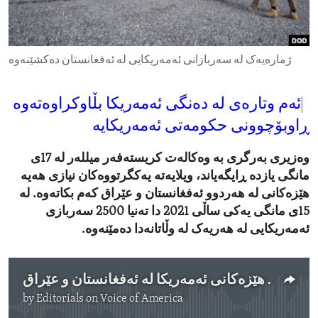
ENVIRONMENT AND HEALTH
IDEALS AND INSTITUTIONS
ژمارەیەک لە سەربازانی ئەمەریکایی لە ئەفغانستان دەکشێنەوە
ئەم وتارەی لە دەنگی ئەمەریکا بڵاوکراوەتەوە
ڕاوبۆچوونی حکومەتی ئەمەریکایە
وەزیری بەرگری بە وەکالەت کریستەفەر میللەر لە 17ی
مانگی یازدە ڕایگەیاند، ویلایەتە یەکگرتووەکان نیازی هەیە
هێزەکانی لە هەردوو ئەفغانستان و عێراق کەم بکاتەوە. لە
15ی مانگی یەکی ساڵی 2021 دا تەنیا 2500 سەربازی
ئەمەریکایی لە هەریەک لە وڵاتانەدا دەمێنەوە.
کەمکردنەوەی هێزەکانی ئەمەریکا لە ئەفغانستان و عێراق
by
Editorials on Voice of America
No media source currently available