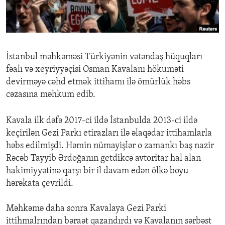
ENVIRONMENT AND HEALTH
IDEALS AND INSTITUTIONS
İstanbul məhkəməsi Türkiyənin vətəndaş hüquqları
fəalı və xeyriyyəçisi Osman Kavalanı hökuməti
devirməyə cəhd etmək ittihamı ilə ömürlük həbs
cəzasına məhkum edib.
Kavala ilk dəfə 2017-ci ildə İstanbulda 2013-ci ildə
keçirilən Gezi Parkı etirazları ilə əlaqədar ittihamlarla
həbs edilmişdi. Həmin nümayişlər o zamankı baş nazir
Rəcəb Tayyib Ərdoğanın getdikcə avtoritar hal alan
hakimiyyətinə qarşı bir il davam edən ölkə boyu
hərəkata çevrildi.
Məhkəmə daha sonra Kavalaya Gezi Parki
ittihmalrından bəraət qazandırdı və Kavalanın sərbəst