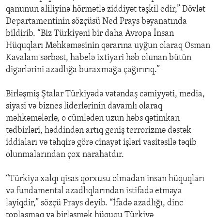
qanunun aliliyinə hörmətlə ziddiyət təşkil edir,” Dövlət
Departamentinin sözçüsü Ned Prays bəyanatında
bildirib. “Biz Türkiyəni bir daha Avropa İnsan
Hüquqları Məhkəməsinin qərarına uyğun olaraq Osman
Kavalanı sərbəst, habelə ixtiyari həb olunan bütün
digərlərini azadlığa buraxmağa çağırırıq.”
Birləşmiş Ştalar Türkiyədə vətəndaş cəmiyyəti, media,
siyasi və biznes liderlərinin davamlı olaraq
məhkəmələrlə, o cümlədən uzun həbs qətimkan
tədbirləri, həddindən artıq geniş terrorizmə dəstək
iddiaları və təhqirə görə cinayət işləri vasitəsilə təqib
olunmalarından çox narahatdır.
“Türkiyə xalqı qisas qorxusu olmadan insan hüquqları
və fundamental azadlıqlarından istifadə etməyə
layiqdir,” sözçü Prays deyib. “İfadə azadlığı, dinc
toplaşmaq və birləşmək hüququ Türkiyə