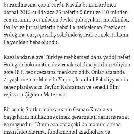
buraxılmasına qərar verdi. Kavala bunun ardınca
dərhal 2016-cı ildə azə 25 nəfərin ölümü və 110 mindən
çox insanın, o cümlədən dövlət quluqçuları, müəllimlər,
fəallar və jurnalistlərin həbsi ilə nəticələnən Prezident
Ərdoğana qarşı çevriliş cəhdində iştirak etmək ittihamı
ilə yenidən həbs olundu.
Kavalandan əlavə Türkiyə məhkəməsi daha yeddi nəfəri
Ərdoğan hökumətini devirmək cəhdinə yardım etdiyinə
görə 18 il həbs cəzasına məhkum edib. Onlar arasında
71 yaşlı memar Mucella Yapıcı, İstanbul Bələdiyyəsinin
şəhər planlayıcısı Tayfun Kahraman və sənədli film
rejissoru Çiğdem Mater var.
Birləşmiş Ştatlar məhkəmənin Osman Kavala və
başqalarını mühakimə etmək qərarından dərin narahat
və məyusdur. “Onun ədalətsiz şəkildə məhum olması
insan hüquqlarına, fundamental azadlıqlara və