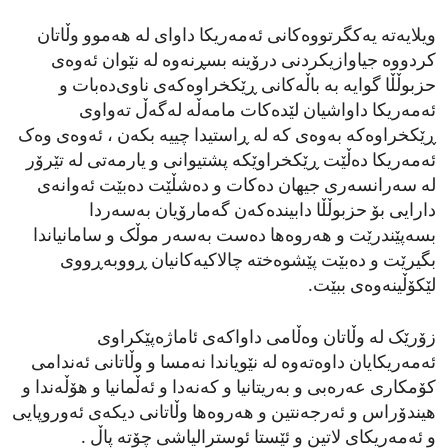
ویلایەتە یەکگرتووەکانی ئەمەریکا داوای لە هەموو وڵاتان
کردووە جیاوازیکردنی درۆینە بسڕنەوە لە نێوان ئەوەی
حزبوڵڵا گوایە بە باڵەکانی ڕێکخراوەکەی ناوی‌دەبات و
ئەمەریکا داواشیان لێدەکات مامەڵە لەگەڵ تەواوی
ڕێکخراوەکە بەوەی کە لە ڕاستیدا چییە بکەن ، ئەوەی وەک
ئەمەریکا دەڵێت ڕێکخراوێکە پشتیوانی و یارمەتی لە تێرۆر
لە سەرانسەری جیهان دەکات و دەشڵێت دەبێت ئەوانەی
دارایی بۆ حزبوڵڵا دابیندەکەن گەمارۆیان بەسەردا
بسەپێندرێت و هەروەها دەست بەسەر موڵک و سامانیاندا
بگیرێت و دەبێت پێشوەختە چالاکیەکانیان ڕووبەڕووی
لێکۆڵینەوەی ببێت.
زۆرێک لە وڵاتان وەڵامی داواکەی ئاماژەپێکراوی
ئەمەریکایان داوەتەوە لە نێویاندا نەمسا و وڵاتانی ئەندامی
کۆمکاری عەرەبی و بەریتانیا و کەنەدا و ئەڵمانیا و هۆڵەندا و
هیندۆراس و ئەرجەنتین و هەروەها وڵاتانی دیکەی ئەوروپایی
و ئەمەریکای لاتین و ئێستا ئوسترالیاشی چۆتە پاڵ .