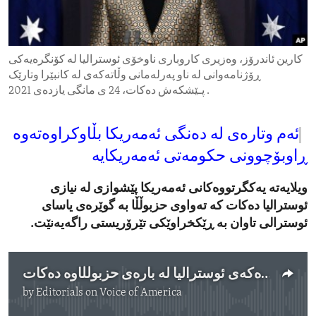
ENVIRONMENT AND HEALTH
IDEALS AND INSTITUTIONS
کارین ئاندرۆز، وەزیری کاروباری ناوخۆی ئوسترالیا لە کۆنگرەیەکی
ڕۆژنامەوانی لە ناو پەرلەمانی وڵاتەکەی لە کانبێرا وتارێک
پـێشکەش دەکات، 24 ی مانگی یازدەی 2021 .
ئەم وتارەی لە دەنگی ئەمەریکا بڵاوکراوەتەوە
ڕاوبۆچوونی حکومەتی ئەمەریکایە
ویلایەتە یەکگرتووەکانی ئەمەریکا پێشوازی لە نیازی
ئوسترالیا دەکات کە تەواوی حزبوڵڵا بە گوێرەی یاسای
ئوسترالی تاوان بە ڕێکخراوێکی تێرۆریستی راگەیەنێت.
ئەمەریکا پێشوازی لە بڕیارەکەی ئوسترالیا لە بارەی حزبوڵڵاوە دەکات
by
Editorials on Voice of America
No media source currently available