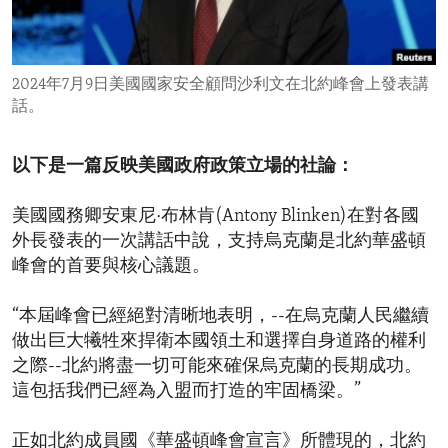
ENVIRONMENT AND HEALTH
IDEALS AND INSTITUTIONS
2024年7月9日美國國家安全顧問沙利文在北約峰會上發表講
話。
以下是一篇反映美國政府政策立場的社論：
美國國務卿安東尼·布林肯(Antony Blinken)在對各國
外長發表的一次講話中說，支持烏克蘭是北約華盛頓
峰會的首要與核心議題。
“本屆峰會已經絕對清晰地表明，--在烏克蘭人民繼續
做出巨大犧牲來捍衛本國領土和選擇自身道路的權利
之際--北約將盡一切可能來確保烏克蘭的長期成功。
這包括我們已經為入盟而打造的牢固橋梁。”
正如北約成員國《華盛頓峰會宣言》所體現的，北約