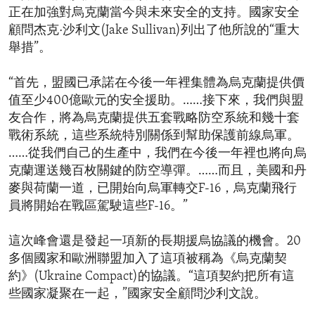
正在加強對烏克蘭當今與未來安全的支持。國家安全
顧問杰克·沙利文(Jake Sullivan)列出了他所說的“重大
舉措”。
“首先，盟國已承諾在今後一年裡集體為烏克蘭提供價
值至少400億歐元的安全援助。……接下來，我們與盟
友合作，將為烏克蘭提供五套戰略防空系統和幾十套
戰術系統，這些系統特別關係到幫助保護前線烏軍。
……從我們自己的生產中，我們在今後一年裡也將向烏
克蘭運送幾百枚關鍵的防空導彈。……而且，美國和丹
麥與荷蘭一道，已開始向烏軍轉交F-16，烏克蘭飛行
員將開始在戰區駕駛這些F-16。”
這次峰會還是發起一項新的長期援烏協議的機會。20
多個國家和歐洲聯盟加入了這項被稱為《烏克蘭契
約》(Ukraine Compact)的協議。“這項契約把所有這
些國家凝聚在一起，”國家安全顧問沙利文說。