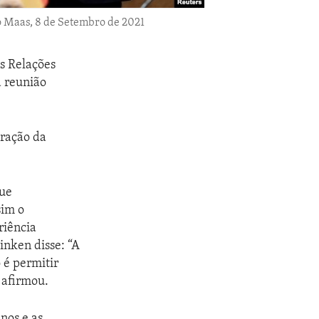
o Maas, 8 de Setembro de 2021
as Relações
 reunião
eração da
que
sim o
riência
inken disse: “A
 é permitir
 afirmou.
nos e as