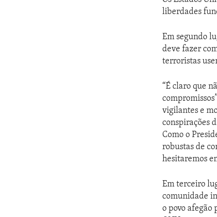
liberdades fun
Em segundo lug
deve fazer co
terroristas us
“É claro que n
compromissos”,
vigilantes e m
conspirações d
Como o Preside
robustas de co
hesitaremos em
Em terceiro lu
comunidade int
o povo afegão