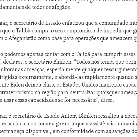
damentais de todos os afegãos.
ar, o secretário de Estado enfatizou que a comunidade int
m que o Talibã cumpra o seu compromisso de impedir que g
em o Afeganistão como base para operações que ameacem qu
ão podemos apenas contar com o Talibã para cumprir esses
 declarou o secretário Blinken. “Todos nós temos que per
onitorar as ameaças, especialmente qualquer ressurgiment
irigidas externamente, e abordá-las rapidamente quando 
nte Biden deixou claro, os Estados Unidos manterão capa
ntraterrorismo na região para neutralizar quaisquer ameaça
 usar essas capacidades se for necessário”, disse.
gar, o secretário de Estado Antony Blinken ressaltou a nece
ernacional continuar a garantir que a assistência humanitá
 permaneça disponível, em conformidade com as sanções do