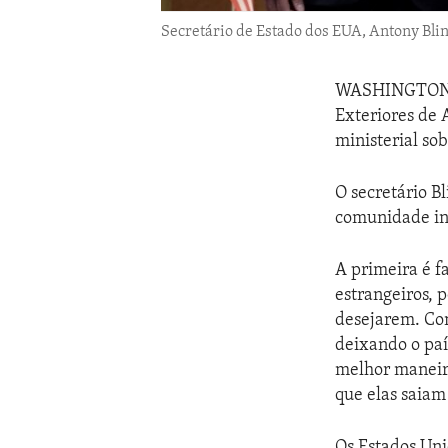
Secretário de Estado dos EUA, Antony Bli
WASHINGTO
Exteriores de
ministerial so
O secretário B
comunidade in
A primeira é f
estrangeiros, p
desejarem. Con
deixando o paí
melhor maneir
que elas saiam
Os Estados Uni