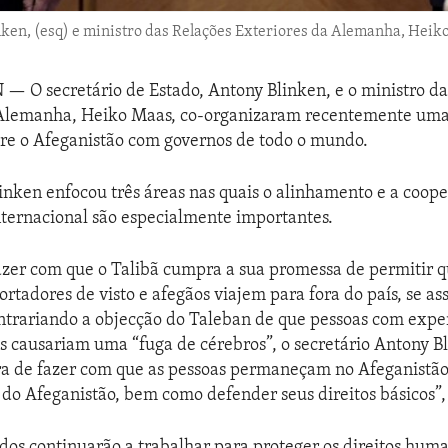
nken, (esq) e ministro das Relações Exteriores da Alemanha, Heik
N —
O secretário de Estado, Antony Blinken, e o ministro d
 Alemanha, Heiko Maas, co-organizaram recentemente uma
bre o Afeganistão com governos de todo o mundo.
linken enfocou três áreas nas quais o alinhamento e a coop
ternacional são especialmente importantes.
azer com que o Talibã cumpra a sua promessa de permitir 
ortadores de visto e afegãos viajem para fora do país, se as
trariando a objecção do Taleban de que pessoas com expe
s causariam uma “fuga de cérebros”, o secretário Antony Bl
a de fazer com que as pessoas permaneçam no Afeganistão
 do Afeganistão, bem como defender seus direitos básicos”,
dos continuarão a trabalhar para proteger os direitos huma