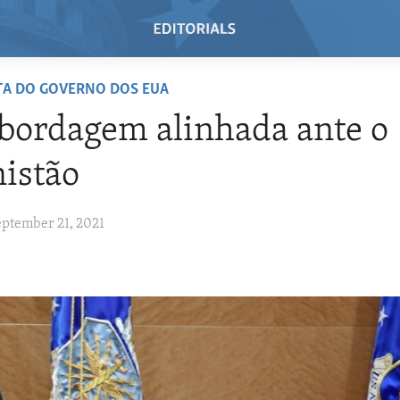
TA DO GOVERNO DOS EUA
bordagem alinhada ante o
istão
eptember 21, 2021