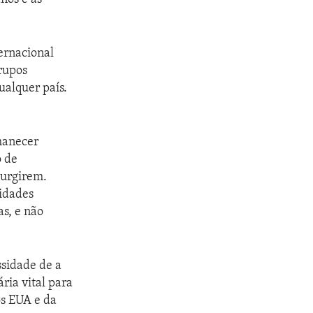
ernacional
rupos
alquer país.
manecer
o de
surgirem.
cidades
s, e não
ssidade de a
ria vital para
s EUA e da