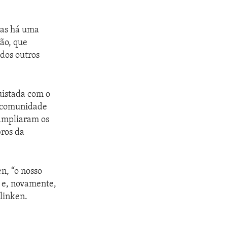
mas há uma
ão, que
 dos outros
uistada com o
a comunidade
 ampliaram os
bros da
n, “o nosso
o e, novamente,
Blinken.