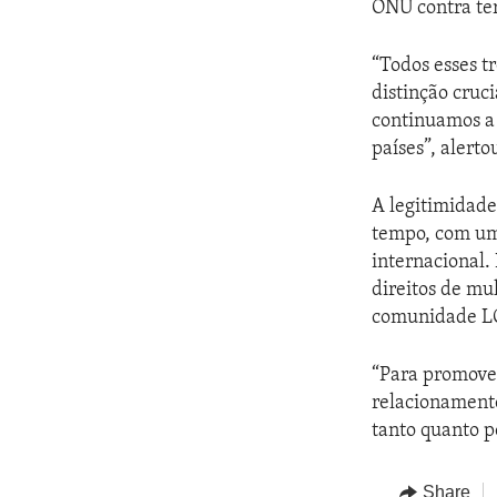
ONU contra ter
“Todos esses t
distinção cruc
continuamos a 
países”, alerto
A legitimidade
tempo, com um
internacional.
direitos de mu
comunidade LG
“Para promover
relacionamento
tanto quanto p
Share