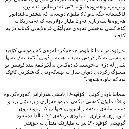
و نزمترە و هەروەها بۆ یەکێتی ئەفریکاش. ئەم بڕە
ڤاکسینانە جگە لەو 80 ملیۆن دۆسەیە کە پێشتر بەڵیندابوو
هەروەها سەرباری ئەو 2 ملیار دۆلارەیە کە ئەمەریکا بە
کۆڤاکسی بەخشی ئەوەی هەوڵێکی فرەلایەنی کوتانە دژ بە
کۆڤید .
بەڕێوەبەر سمانثا پاوەر جەختیکرد لەوەی کە ڕەوشی کۆڤید
پێویستی بە کارکردنی بە پەلە هەیە و گوتی " ئێمە نەک تەنها
شەڕ لە دژی نەخۆشییەک دەکەین بەڵکو ئێمە تێدەکۆشین بۆ
مسۆگەرکردنی دەیان ساڵ لە پێشکەوتنی گەشکردن کاتێک
پەتاکە خاودەبێتەوە."
سمانپا پاوەر گوتی " کۆڤید-19 ئاستی هەژارانی گەورەکردوە
و 124 ملیۆن کەسی دیکەی بەرەو هەژاری و برسێتی برد و
دەبێتە مایەی یەکەم زیادبوونی جیهانی کە ڕووبەڕوی
ئەوپەڕی هەژاری لە ماوەی نزیکەی 30 ساڵدا دەبنەوە.
گوتیشی کۆڤید -19 پتر لە ملیارێک منداڵ لە خۆێندن