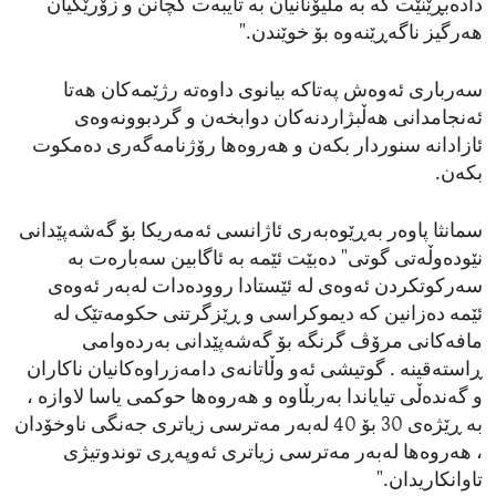
دادەبڕێنێت کە بە ملیۆنانیان بە تایبەت کچانن و زۆرێکیان
هەرگیز ناگەڕێنەوە بۆ خوێندن."
سەرباری ئەوەش پەتاکە بیانوی داوەتە رژێمەکان هەتا
ئەنجامدانی هەڵبژاردنەکان دوابخەن و گردبوونەوەی
ئازادانە سنوردار بکەن و هەروەها رۆژنامەگەری دەمکوت
بکەن.
سمانثا پاوەر بەڕێوەبەری ئاژانسی ئەمەریکا بۆ گەشەپێدانی
نێودەوڵەتی گوتی" دەبێت ئێمە بە ئاگابین سەبارەت بە
سەرکوتکردن ئەوەی لە ئێستادا روودەدات لەبەر ئەوەی
ئێمە دەزانین کە دیموکراسی و ڕێزگرتنی حکومەتێک لە
مافەکانی مرۆڤ گرنگە بۆ گەشەپێدانی بەردەوامی
ڕاستەقینە . گوتیشی ئەو وڵاتانەی دامەزراوەکانیان ناکاران
و گەندەڵی تیایاندا بەربڵاوە و هەروەها حوکمی یاسا لاوازە ،
بە ڕێژەی 30 بۆ 40 لەبەر مەترسی زیاتری جەنگی ناوخۆدان
، هەروەها لەبەر مەترسی زیاتری ئەوپەڕی توندوتیژی
تاوانکاریدان."