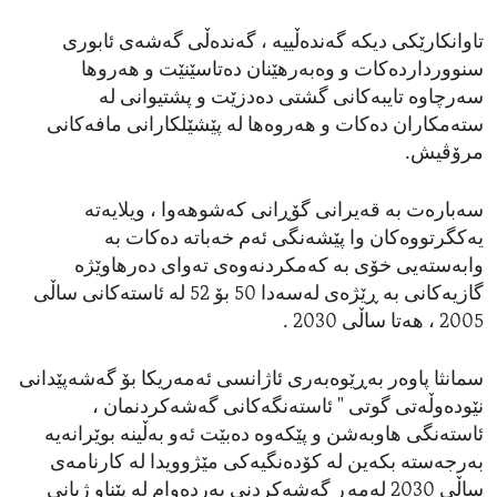
تاوانکارێکی دیکە گەندەڵییە ، گەندەڵی گەشەی ئابوری
سنوورداردەکات و وەبەرهێنان دەتاسێنێت و هەروها
سەرچاوە تایبەکانی گشتی دەدزێت و پشتیوانی لە
ستەمکاران دەکات و هەروەها لە پێشێلکارانی مافەکانی
مرۆڤیش.
سەبارەت بە قەیرانی گۆڕانی کەشوهەوا ، ویلایەتە
یەکگرتووەکان وا پێشەنگی ئەم خەباتە دەکات بە
وابەستەیی خۆی بە کەمکردنەوەی تەوای دەرهاوێژە
گازیەکانی بە ڕێژەی لەسەدا 50 بۆ 52 لە ئاستەکانی ساڵی
2005 ، هەتا ساڵی 2030 .
سمانثا پاوەر بەڕێوەبەری ئاژانسی ئەمەریکا بۆ گەشەپێدانی
نێودەوڵەتی گوتی " ئاستەنگەکانی گەشەکردنمان ،
ئاستەنگی هاوبەشن و پێکەوە دەبێت ئەو بەڵینە بوێرانەیە
بەرجەستە بکەین لە کۆدەنگیەکی مێژوویدا لە کارنامەی
ساڵی 2030 لەمەڕ گەشەکردنی بەردەوام لە پێناو ژیانی