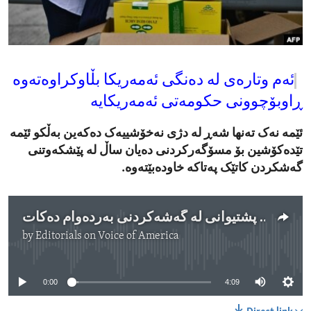
ENVIRONMENT AND HEALTH
IDEALS AND INSTITUTIONS
ئەم وتارەی لە دەنگی ئەمەریکا بڵاوکراوەتەوە
ڕاوبۆچوونی حکومەتی ئەمەریکایە
ئێمە نەک تەنها شەڕ لە دژی نەخۆشییەک دەکەین بەڵکو ئێمە
تێدەکۆشین بۆ مسۆگەرکردنی دەیان ساڵ لە پێشکەوتنی
گەشکردن کاتێک پەتاکە خاودەبێتەوە.
ئەمەریکا پشتیوانی لە گەشەکردنی بەردەوام دەکات
by
Editorials on Voice of America
No media source currently available
0:00
4:09