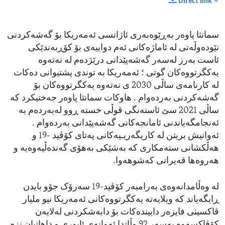
Direct link
سمانثا پاوەر بەڕێوەبەری ئاژانسی ئەمەریکا بۆ گەشەکردنی
نێودەوڵەتی لە ئاماژەکانی ئەم دواییەی بۆ کۆڕبەندێکی
ئاست بەرز لەسەر گەشەپێدانی درێژدەم لە نەتەوە
یەکگرتووەکان گوتی ؛ ئەمەریکا بە توندی پشتیوانی دەکات
لە کارنامەی ساڵی 2030 ی نەتەوە یەکگرتووەکان بۆ
گەشەکردنی بەردەوام . هاوکات سمانثا پاوەر جەختیکرد کە
ساڵی 2021 سێ ئاستەنگی قوڵی خستە ڕوو لەبەردەم بە
ئەنجامگەیاندنی ئامانجەکانی گەشەپێدانی بەردەوام .
ئەوانیش بریتن لە کاریگەریـیەکانی پەتای کۆڤید -19 و
هەڵکشانی ستەمکاری کە بەشێکی بەهۆی گەندەڵیەوەیە و
هەروەها قەیرانی کەشوهەوا.
لە وەڵامدانەوەی بەرامبەر کۆڤید-19 سەرۆک جۆو بایدن
ڕایگەیاند کە ویلایەتە یەکگرتووەکانی ئەمەریکا نیو ملیار
ڤاکسینی فایزەر دابیندەکات بۆ دابەشکردنی لەلایەن
کۆڤاکسەوە بەسەر 92 وڵاتدا ئەوانەی ئابوری و داهاتیان نزم