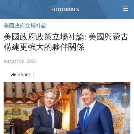
Accessibility
links
Skip
美國政府立場社論
to
HOME
美國政府政策立場社論: 美國與蒙古
main
VIDEO
content
構建更強大的夥伴關係
RADIO
Skip
to
August 08, 2024
REGIONS
main
Share
TOPICS
AFRICA
Navigation
Skip
ARCHIVE
AMERICAS
HUMAN RIGHTS
to
ABOUT US
ASIA
SECURITY AND DEFENSE
Search
EUROPE
AID AND DEVELOPMENT
FOLLOW US
MIDDLE EAST
DEMOCRACY AND GOVERNANCE
ECONOMY AND TRADE