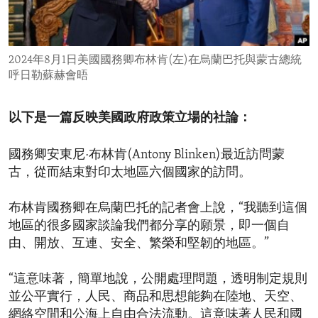
ENVIRONMENT AND HEALTH
IDEALS AND INSTITUTIONS
2024年8月1日美國國務卿布林肯(左)在烏蘭巴托與蒙古總統
呼日勒蘇赫會晤
以下是一篇反映美國政府政策立場的社論：
國務卿安東尼·布林肯(Antony Blinken)最近訪問蒙
古，從而結束對印太地區六個國家的訪問。
布林肯國務卿在烏蘭巴托的記者會上說，“我聽到這個
地區的很多國家談論我們都分享的願景，即一個自
由、開放、互連、安全、繁榮和堅韌的地區。”
“這意味著，簡單地說，公開處理問題，透明制定規則
並公平實行，人民、商品和思想能夠在陸地、天空、
網絡空間和公海上自由合法流動。這意味著人民和國